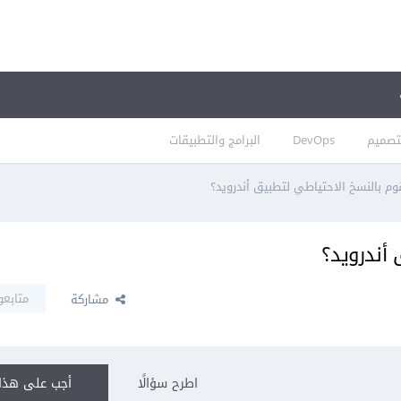
تصميم
DevOps
البرامج والتطبيقات
م بالنسخ الاحتياطي لتطبيق أندرويد؟
أندرويد؟
متابعو
مشاركة
اطرح سؤالًا
أجب على هذا 