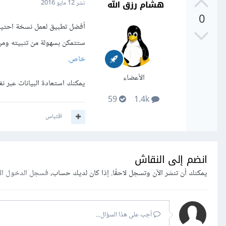
هشام رزق الله
نشر
12 مايو 2016
0
أفضل تطبيق لعمل نسخة احتياطية من
ستتمكن بسهولة من تثبيته ومن
خاص.
الأعضاء
يمكنك استعادة البيانات عبر ن
59
1.4k
اقتباس
انضم إلى النقاش
يمكنك أن تنشر الآن وتسجل لاحقًا. إذا كان لديك حساب،
فسجل الدخول ال
أجب على هذا السؤال...