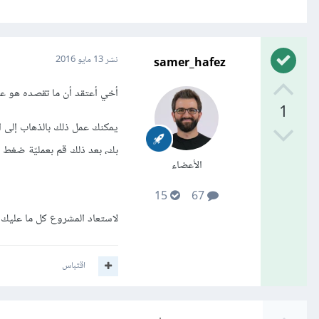
samer_hafez
نشر
13 مايو 2016
أخي أعتقد أن ما تقصده هو 
1
يمكنك عمل ذلك بالذهاب إلى ا
بك، بعد ذلك قم بعمليّة ضغط للمجلّد بلاحقة من نوع "
الأعضاء
15
67
لاستعاد المشروع كل ما عليك فعله
اقتباس