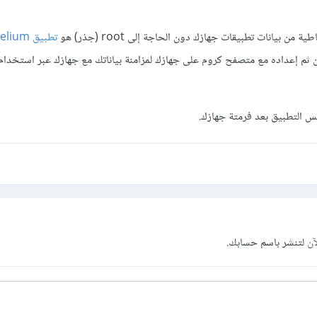
 بيانات تطبيقات جهازك دون الحاجة إلى root (جذر) هو
تطبيق Helium
 ثم إعداده مع متصفح كروم على جهازك لمزامنة بياناتك مع جهازك عبر استخدا
فس التطبيق بعد فرمتة جهازك.
آن
لتنشر باسم حسابك.