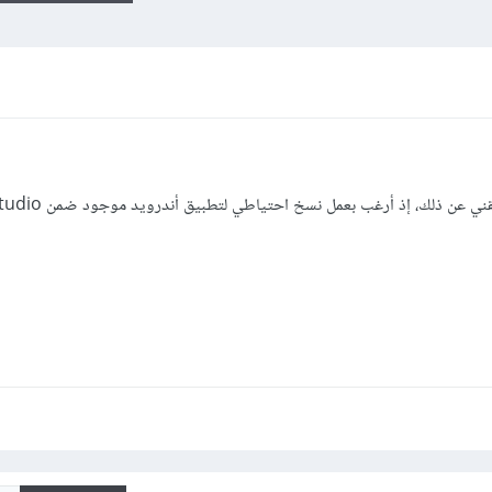
أرغب بفرمتة حاسوبي لكن ثمة خطوة تعيقني