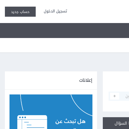
تسجيل الدخول
حساب جديد
إعلانات
ن
0
السؤال