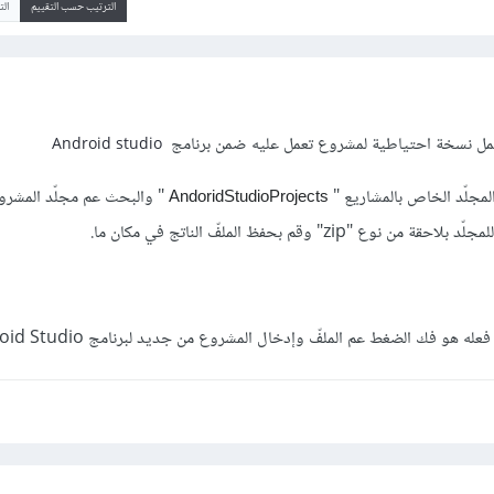
الترتيب حسب التقييم
ال
عمل نسخة احتياطية لمشروع تعمل عليه ضمن برنامج
Android studio
لمجلّد الخاص بالمشاريع "
" والبحث عم مجلّد المشر
AndoridStudioProjects
zip" وقم بحفظ الملفّ الناتج في مكان ما.
 هو فك الضغط عم الملفّ وإدخال المشروع من جديد لبرنامج Android Studio.