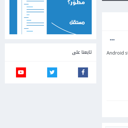
تابعنا على
 عن ذلك، إذ أرغب بعمل نسخ احتياطي لتطبيق أندرويد موجود ضمن Android studio