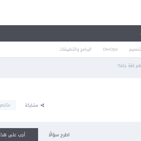
تصميم
DevOps
البرامج والتطبيقات
لم لغة جافا؟
متابعو
مشاركة
اطرح سؤالًا
أجب على هذا 