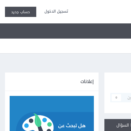
تسجيل الدخول
حساب جديد
إعلانات
ن
0
السؤال