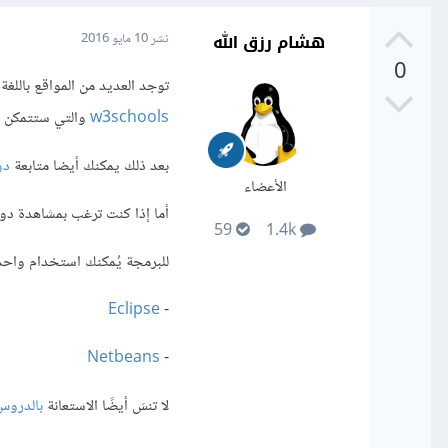
هشام رزق الله
نشر
10 مايو 2016
0
توجد العديد من المواقع باللغة
w3schools
والتي ستتمكن من
بعد ذلك يمكنك أيضا متابعة
دورة
الأعضاء
أما إذا كنت ترغب بمشاهدة دو
59
1.4k
للبرمجة يُمكنك استخدام واحدة 
Eclipse
-
Netbeans
-
لا تنسَ أيضًا الاستعانة
بالدروس