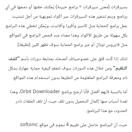
بسيرفرات (معنى سيرفرات = برامج خبيثة) يُمكنك حقنها أو دمجها في أي
برنامج ويتم تشفير هذه السيرفرات عبر أكواد تمويهية من أجل تشتيت
عمل برامج الحماية مثل كاسبر وأفيرا وأفاست، ويُمكن تخطي هذه البرامج
بكل سهولة عن طريق الأكواد وهذا معناه عند فحص البرامج في المواقع
مثل فايروس توتال أو عبر برامج الحماية سوف تظهر كلين (نظيفة).
لذلك إذا كُنت قلق على خصوصياتك أنصحك بمتابعة دورات بأسم
"كشف
التلغيم"
ومن خلال هذه الدورات سوف تتعلم كيفية حماية جهازك بشكل
تام ومعرفة البرامج الملغلومة من النظيفة بدون استخدام هذه المواقع.
أما بالنسبة لأيهم أفضل فأنّا أرجح برنامج Orbit Downloader، وهذا
لعدة أسباب منها إكمال التحميل بدون تلف حيث أنّ تلف الملفات نادر
الحدوث مع هذا البرنامج .
حيث أنّ البرنامج حاصل على تقييم 4 نجوم في موقع softonic