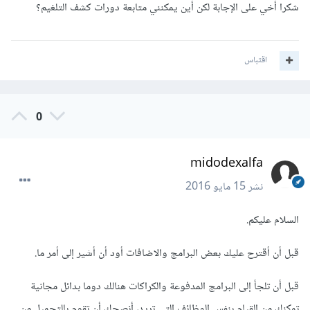
شكرا أخي على الإجابة لكن أين يمكنني متابعة دورات كشف التلغيم؟
اقتباس
0
midodexalfa
نشر
15 مايو 2016
السلام عليكم.
قبل أن أقترح عليك بعض البرامج والاضافات أود أن أشير إلى أمر ما.
قبل أن تلجأ إلى البرامج المدفوعة والكراكات هنالك دوما بدائل مجانية
تمكنك من القيام بنفس الوظائف التي تريد، أنصحك أن تقوم بالتحميل من