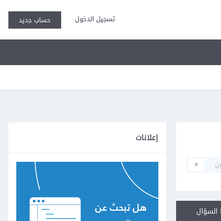
تسجيل الدخول
حساب جديد
إعلانات
ن
0
السؤال