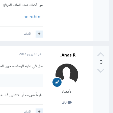
من فضلك تفقد الملف المٌرفق.
index.html
اقتباس
Anas R.
نشر
13 يوليو 2015
0
حل في غاية البساطة، دون الحاجة لكتا
الأعضاء
طبعاً شريطة أن لا تكون قد ضبطت
20
اقتباس