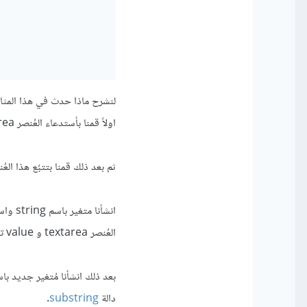
لنشرح ماذا حدث في هذا المثال
اولاً قمنا بأستدعاء العُنصر textarea عن طريق ال id الخاص بهِ وقمنا بتخزينهُ في متغير باسم comment
ثم بعد ذلك قمنا بتتبُع هذا ال
انشأنا متغير باسم string واسندنا له المحتوى الذي تم كتابتة عن طريق
العُنصر textarea و value تعني القيمه التي بداخل العُنصر وهي عبارة عن نص.
دالة
substring
.