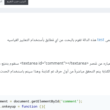
الترتيب حسب التقييم
ال
test
هذه الدالة تقوم بالبحث عن اي مُطابق بأستخدام التعابير القياسيه
سنفترض أن حقل التعليق هو عباره عن عُنصر <comment"></textarea
لكتابة يتم التحقق مباشرةً من أول حرف تم كتابتهُ وهذا سيتم باستخدام الحدث
ment 
=
 document
.
getElementById
(
'comment'
);
.
onkeyup
=
function
(){