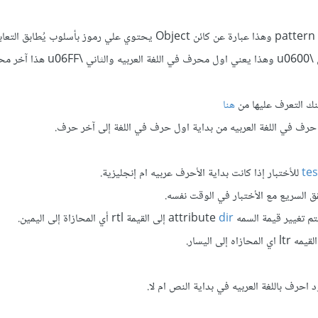
ثم قمنا بانشاء متغير آخر باسم pattern وهذا عبارة عن كائن Object يحتوي علي رموز بأسلوب 
وهذه التعابير هي جزئين اﻷول \u0600 وهذا يعني اول مح
نك التعرف عليها من
هنا
حرف في اللغة العربيه من بداية اول حرف في اللغة إلى آخر حرف.
tes
للأختبار إذا كانت بداية اﻷحرف عربيه ام إنجليزية.
ق السريع مع الأختبار في الوقت نفسه.
ير قيمة السمه attribute
dir
إلى القيمة rtl أي المحازاة إلى اليمين.
إلى اليسار.
احرف باللغة العربيه في بداية النص ام لا.