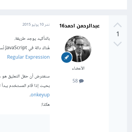
عبدالرحمن احمد16
نشر
10 يوليو 2015
1
بالتأكيد يوجد طريقة.
هُناك دالة في JavaScript تُسمى
Regular Expression
الأعضاء
58
بحيث إذا قام المستخدم ببدأ ا
.
onkeyup
هكذا: