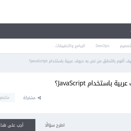
تصميم
DevOps
البرامج والتطبيقات
ف أقوم بالتحقق من نص به حروف عربية باستخدام JavaScript؟
ستخدام JavaScript؟
متابعو
مشاركة
اطرح سؤالًا
أجب على هذا 