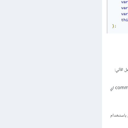
var
var
var
thi
};
 الأتي:
وthis تعني متغير comment اي
لتعليق باستخدام