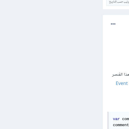
ترتيب حسب التاريخ
textarea id="> سنقوم بتتبُع هذا العُنصر
Event
var
 com
comment