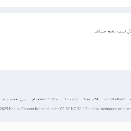
آن
لتنشر باسم حسابك.
الأسئلة الشائعة
اكتب معنا
درّب معنا
إرشادات الاستخدام
بيان الخصوصية
 2025
Hsoub
.
Content licensed under
CC BY-NC-SA 4.0
unless mentioned otherwi