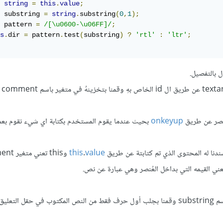
string
=
this
.
value
;
 substring 
=
string
.
substring
(
0
,
1
);
 pattern 
=
/[\u0600-\u06FF]/
;
s
.
dir 
=
 pattern
.
test
(
substring
)
?
'rtl'
:
'ltr'
;
 بالتفصيل.
عُنصر عن طريق
onkeyup
بحيث عندما يقوم المستخدم بكتابة اي شيء نقوم بعمل
this
.
value
بعد ذلك انشأنا مُتغير جديد باسم substring وقمنا بجلب أول حرف فقط من النص المكتوب في حقل ا