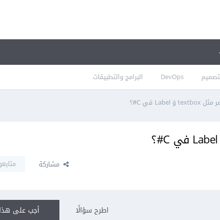
تصميم
DevOps
البرامج والتطبيقات
Label في C#؟
متابعو
مشاركة
اطرح سؤالًا
أجب على هذا 