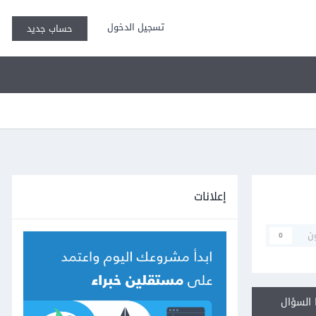
تسجيل الدخول
حساب جديد
إعلانات
ن
0
السؤال