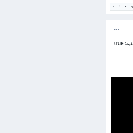
ترتيب حسب التاريخ
هل بإمكانك التأكد من الخاصية visible لكل عنصر، لأنها هي المتحكمة في إظهار أو إخفاء العنصر؟ والتأكد من القيمة true