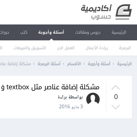
الرئيسية
دروس ومقالات
أسئلة وأجوبة
كتب
دورات
البرمجة
ريادة الأعمال
العمل الحر
التسويق والمبيعات
ال
الرئيسية
أسئلة وأجوبة
الأقسام
أسئلة البرمجة
مشكلة إضافة عناصر مثل textbox وَ 
مشكلة إضافة عناصر مثل textbox وَ Label في C#؟
0
بواسطة براءة
3 مايو 2016