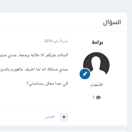
السؤال
براءة
نشر
3 مايو 2016
السلام عليكم, انا طالبة برمجة, عندي م
عندي مشكلة انه لما اضيف عالفورم بالديز
في حدا ممكن يساعدني؟
الأعضاء
1
اقتباس