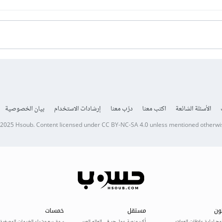
الأسئلة الشائعة
اكتب معنا
درّب معنا
إرشادات الاستخدام
بيان الخصوصية
 2025
Hsoub
.
Content licensed under
CC BY-NC-SA 4.0
unless mentioned otherwi