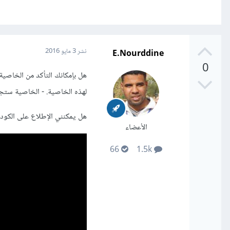
E.Nourddine
نشر
3 مايو 2016
0
لهذه الخاصية. - الخاصية ستج
هل يمكنني الإطلاع على الكود
الأعضاء
66
1.5k