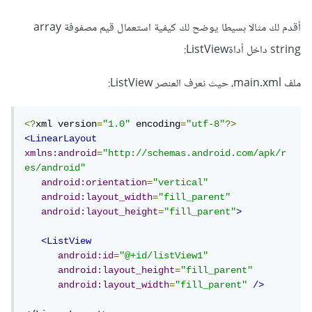
أقدم لك مثالا بسيطا يوضح لك كيفية استعمال قيم مصفوفة array
string داخل أداةListView:
ملف main.xml، حيث نعرف العنصر ListView:
<?
xml version
=
"1.0"
 encoding
=
"utf-8"
?>
<LinearLayout
xmlns:android
=
"http://schemas.android.com/apk/r
es/android"
android:orientation
=
"vertical"
android:layout_width
=
"fill_parent"
android:layout_height
=
"fill_parent"
>
<ListView
android:id
=
"@+id/listView1"
android:layout_height
=
"fill_parent"
android:layout_width
=
"fill_parent"
/>