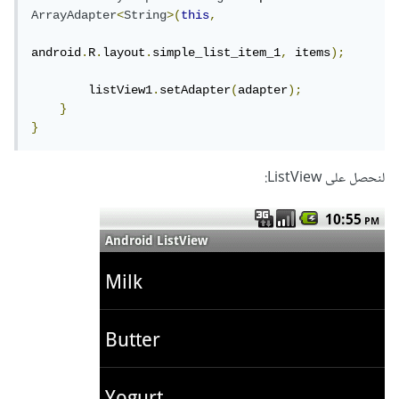
ArrayAdapter
<
String
>(
this
,
android
.
R
.
layout
.
simple_list_item_1
,
 items
);
        listView1
.
setAdapter
(
adapter
);
}
}
لنحصل على ListView: