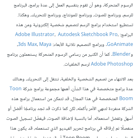
الرسوم المتحركة، وهو أن تقوم بتقسيم العمل إلى عدة برامج، فبرنامج
للرسم، وبرنامج للصوت، وبرنامج للمونتاج، وبرنامج للتحريك، وهكذا.
تستطيع استخدام برامج الرسم لتصميم شخصية إلكترونية ومن هذه
البرامج:
،
Autodesk Sketchbook Pro
،
Adobe Illustrator
GoAnimate
. وبرامج التصميم ثلاثية الأبعاد:
Maya
،
3ds Max
،
و
Blender
. كما أن الكثير من رسامي الرسوم المتحركة يستعملون برنامج
Adobe Photoshop
لرسم الخلفيات.
بعد الانتهاء من تصميم الشخصية والخلفية، ننتقل إلى التحريك، وهنالك
عدة برامج متخصصة في هذا الشأن، أهمها مجموعة برامج شركة
Toon
Boom
المتخصصة في هذا المجال، قد تتمكن من استعمال برامج هذه
الشركة منفردة لتنهي الأمر بأكمله، لكن كما ذكرت قد تجد برنامجًا أفضل أو
أسهل وتفضل استعماله. أما بالنسبة لإضافة الصوت، فيفضّل تسجيل الصوت
منفصلًا ثم إرفاقه في برنامج تحرير الفيديو الذي تستعمله، قد يكون هذا