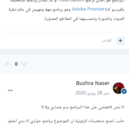
البرنامج هو إحدى برامج Toon Boom أو قد تختار برنامجًا متخصصًا
بالفيديو كـ
Adobe Premiere
وهو برنامج مهمٌ ومهيمن في عالم تنقية
الصوت والصورة وتحسينهما في المقاطع المصوّرة.
اقتباس
0
Bushra Naser
نشر
28 يوليو 2020
انا مش فاهمشي على هذا البرنامج بدو مصاري ولا لا
حابب اصنع شخصيات كرتونية ان الموضوع برنامج حواري انا بدي اعملو