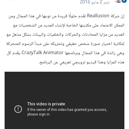
نشر
2 مايو 2016
إنّ شركة Reallusion تقّدم حلولًا فريدة من نوعها في هذا المجال ومن
الممكن الاعتماد على مكتبتها الخاصة لإنشاء العديد من الشخصيات مع
العديد من مزايا المحادثات والحركات والخلفيات والبيئات بشكل مذهل مع
إمكانية اختيار صورة شخص حقيقي وتحريكه على مبدأ الرسوم المتحركة
وهي رائدة في هذا المجال وبرنامجها CrazyTalk Animator يقّدم كل
هذه المزايا وهذا فيديو ترويجي تعريفي عن البرنامج.