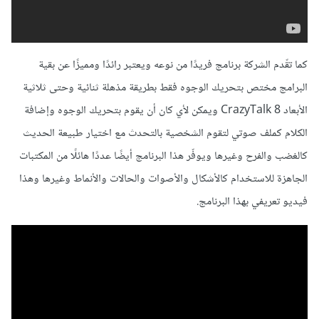
كما تقّدم الشركة برنامج فريدًا من نوعه ويعتبر رائدًا ومميزًا عن بقية
البرامج مختص بتحريك الوجوه فقط بطريقة مذهلة ثنائية وحتى ثلاثية
الأبعاد CrazyTalk 8 ويمكن لأي كان أن يقوم بتحريك الوجوه وإضافة
الكلام كملف صوتي لتقوم الشخصية بالتحدث مع اختيار طبيعة الحديث
كالغضب والفرح وغيرها ويوفّر هذا البرنامج أيضًا عددًا هائلًا من المكتبات
الجاهزة للاستخدام كالأشكال والأصوات والحالات والأنماط وغيرها وهذا
فيديو تعريفي بهذا البرنامج.