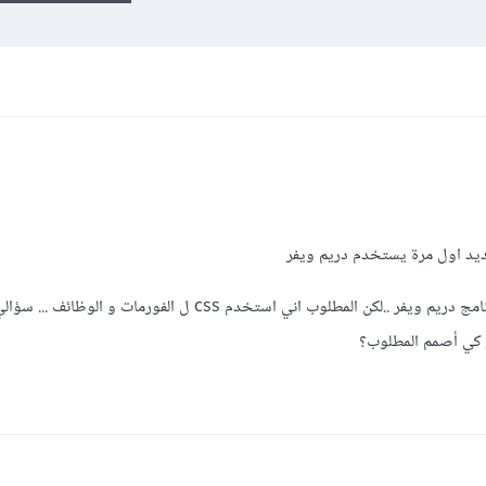
د اول مرة يستخدم دريم ويفر
عندي مشروع بسيط احاول اعمله على برنامج دريم ويفر ..لكن المطلوب اني استخدم css ل الفورمات
ر كي أصمم المطلوب؟