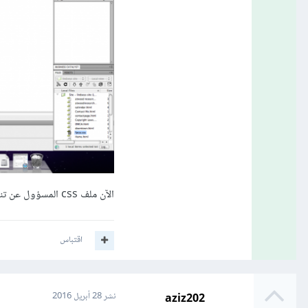
الآن ملف css المسؤول عن تنسيق الصفحة تم ربطه بملف html.
اقتباس
aziz202
نشر
28 أبريل 2016