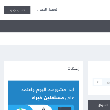
تسجيل الدخول
حساب جديد
إعلانات
ن
0
السؤال