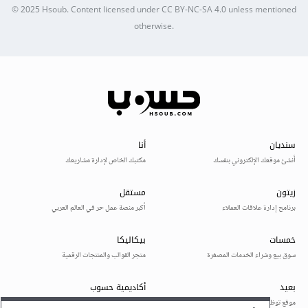
© 2025
Hsoub
.
Content licensed under
CC BY-NC-SA 4.0
unless mentioned
otherwise.