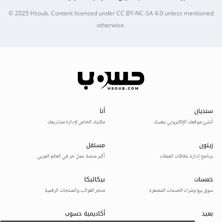
© 2025
Hsoub
.
Content licensed under
CC BY-NC-SA 4.0
unless mentioned
otherwise.