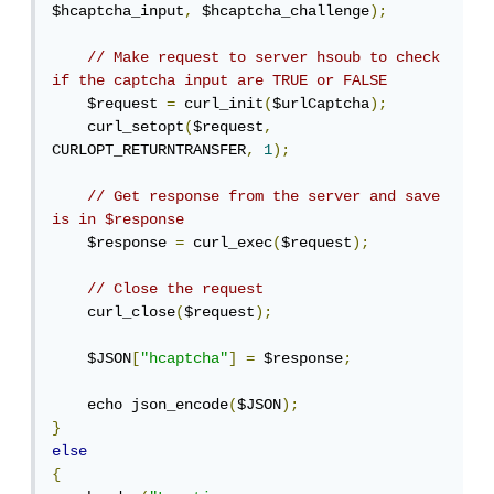
$hcaptcha_input
,
 $hcaptcha_challenge
);
// Make request to server hsoub to check 
if the captcha input are TRUE or FALSE
    $request 
=
 curl_init
(
$urlCaptcha
);
    curl_setopt
(
$request
,
CURLOPT_RETURNTRANSFER
,
1
);
// Get response from the server and save 
is in $response
    $response 
=
 curl_exec
(
$request
);
// Close the request
    curl_close
(
$request
);
    $JSON
[
"hcaptcha"
]
=
 $response
;
    echo json_encode
(
$JSON
);
}
else
{