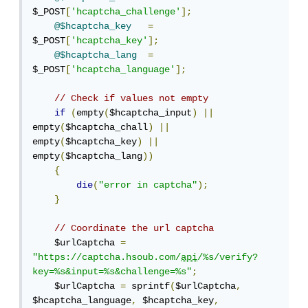
$_POST
[
'hcaptcha_challenge'
];
@$hcaptcha_key
=
$_POST
[
'hcaptcha_key'
];
@$hcaptcha_lang
=
$_POST
[
'hcaptcha_language'
];
// Check if values not empty
if
(
empty
(
$hcaptcha_input
)
||
empty
(
$hcaptcha_chall
)
||
empty
(
$hcaptcha_key
)
||
empty
(
$hcaptcha_lang
))
{
die
(
"error in captcha"
);
}
// Coordinate the url captcha
    $urlCaptcha 
=
"https://captcha.hsoub.com/
api
/%s/verify?
key=%s&input=%s&challenge=%s"
;
    $urlCaptcha 
=
 sprintf
(
$urlCaptcha
,
$hcaptcha_language
,
 $hcaptcha_key
,