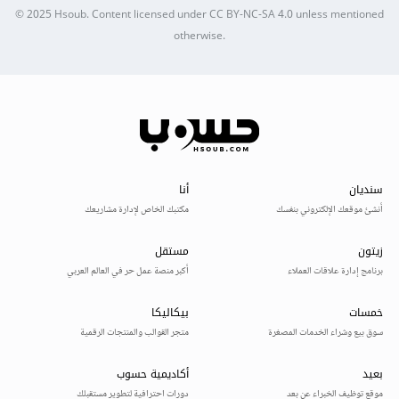
© 2025
Hsoub
.
Content licensed under
CC BY-NC-SA 4.0
unless mentioned
otherwise.