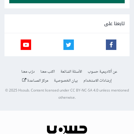
تابعنا على
عن أكاديمية حسوب
الأسئلة الشائعة
اكتب معنا
درّب معنا
إرشادات الاستخدام
بيان الخصوصية
مركز المساعدة
© 2025
Hsoub
.
Content licensed under
CC BY-NC-SA 4.0
unless mentioned
otherwise.