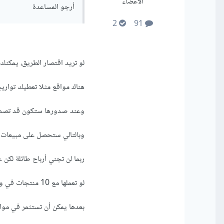
الأعضاء
أرجو المساعدة
2
91
لو تريد اقتصار الطريق، يمكنك
هناك مواقع مثلا تعطيك تواري
وعند صدورها ستكون قد تصد
وبالتالي ستحصل على مبيعات
ربما لن تجني أرباح طائلة لكن
لو تعملها مع 10 منتجات في وقت، تخيل كم سيكون ربحك؟
بعدها يمكن أن تستثمر في موا