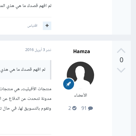
ربما لن تجني أرباح طائلة 
لم افهم قصدك ما هي هذي الم
لو تعملها مع 10 منتجات في وقت، تخيل كم سيكون ربحك؟
اقتباس
بعدها يمكن أن تستثمر في 
بالتوفيق
Hamza
نشر
3 أبريل 2016
0
لم افهم قصدك ما هي هذي 
منتجات الأفيليت، هي منتجات غ
الأعضاء
مدونة تتحدث عن الدفاع عن ال
وتقوم بالتسويق لها، في حال ت
2
91