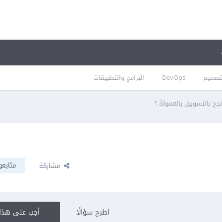
تصميم
DevOps
البرامج والتطبيقات
جح بالتسويق بالعمولة ؟
متابعو
مشاركة
اطرح سؤالًا
أجب على هذا 