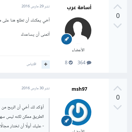
أسامة عرب
نشر
29 مارس 2016
0
أخي يمكنك أن تطلع هنا على م
أتمنى أن يساعدك
الأعضاء
8
364
اقتباس
msh97
نشر
30 مارس 2016
0
أؤكد لك أخي أن الربح من ا
الطريق ممكن لكنه ليس سه
- عليك أولًا أن تختار مجال
الأعضاء