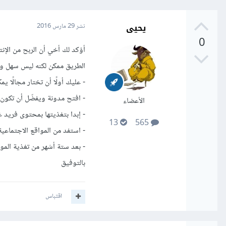
يحيى
نشر
29 مارس 2016
0
أؤكد لك أخي أن الربح من الإنت
الطريق ممكن لكنه ليس سهل و
- عليك أولًا أن تختار مجالًا ي
- افتح مدونة ويفضّل أن تكون
الأعضاء
- إبدا بتغذيتها بمحتوى فريد 
13
565
- استفد من المواقع الاجتماعية
- بعد ستة أشهر من تغذية الموق
بالتوفيق
اقتباس