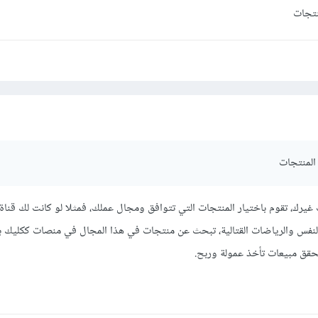
لكن على الاقل ستكون بداية مشجعة
نتجات
مواقع بكل هدوء وثقة.
المنتجات
يرك، تقوم باختيار المنتجات التي تتوافق ومجال عملك، فمثلا لو كانت لك قناة
نفس والرياضات القتالية، تبحث عن منتجات في هذا المجال في منصات ككليك با
حقق مبيعات تأخذ عمولة وربح.