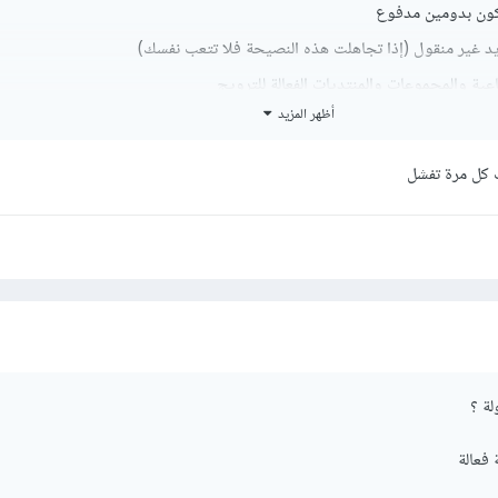
كون بدومين مدفوع
ريد غير منقول (إذا تجاهلت هذه النصيحة فلا تتعب نفسك)
اعية والمجموعات والمنتديات الفعالة للترويج
أظهر المزيد
موقع والعمل بجد ابدأ باختيار المنتجات الملائمة لك
 كل مرة تفشل
لة ؟
 فعالة