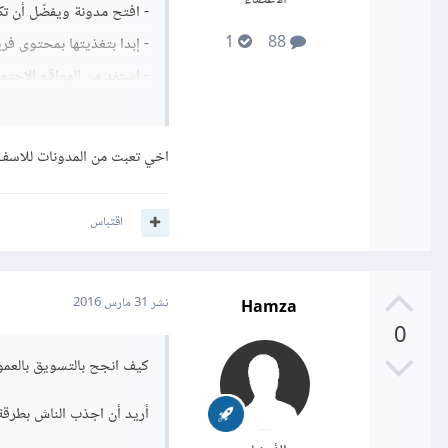
- افتح مدونة ويفضّل أن ت
1
88
- إبدا بتغذيتها بمحتوى ف
- استفد من المواقع الاجتم
- بعد ستة أشهر من تغذية ال
بالتوفيق
اخي تعبت من المدونات للاسف
اقتباس
Hamza
نشر
31 مارس 2016
0
كيف انجح بالتسويق بالعمو
أريد أن اجذب الناش بطرقة