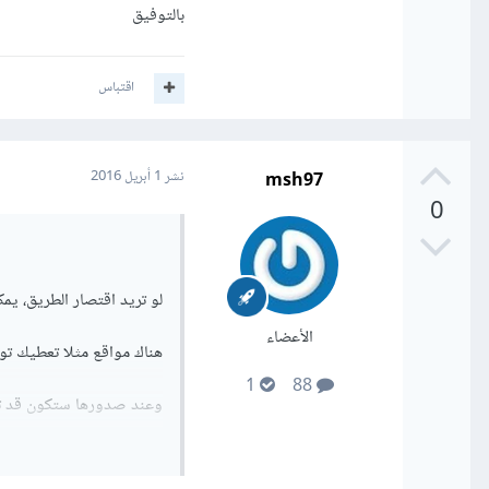
بالتوفيق
اقتباس
msh97
نشر
1 أبريل 2016
0
لو تريد اقتصار الطريق، ي
الأعضاء
هناك مواقع مثلا تعطيك تو
1
88
وعند صدورها ستكون قد ت
وبالتالي ستحصل على مبي