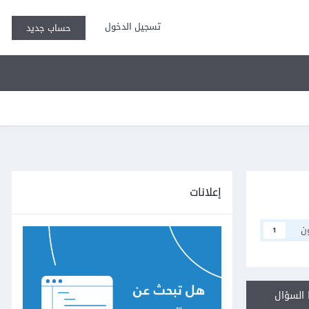
تسجيل الدخول
حساب جديد
إعلانات
ن
1
السؤال