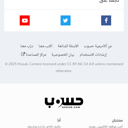
تابعنا على
عن أكاديمية حسوب
الأسئلة الشائعة
اكتب معنا
درّب معنا
إرشادات الاستخدام
بيان الخصوصية
مركز المساعدة
© 2025
Hsoub
.
Content licensed under
CC BY-NC-SA 4.0
unless mentioned
otherwise.