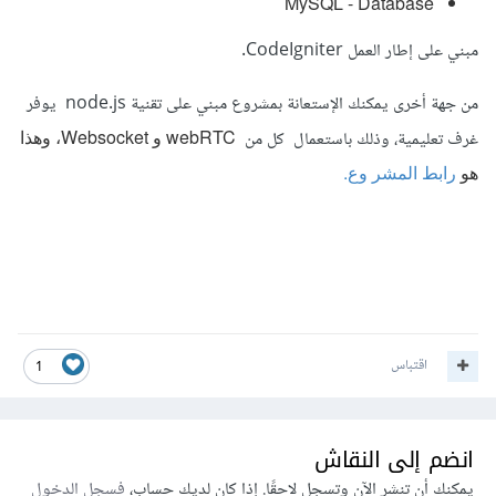
MySQL - Database
مبني على إطار العمل CodeIgniter.
من جهة أخرى يمكنك الإستعانة بمشروع مبني على تقنية node.js يوفر
webRTC و Websocket، وهذا
غرف تعليمية، وذلك باستعمال كل من
هو
رابط المشر وع.
اقتباس
1
انضم إلى النقاش
يمكنك أن تنشر الآن وتسجل لاحقًا. إذا كان لديك حساب،
فسجل الدخول