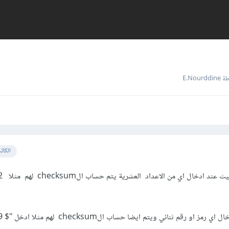
E.Nour
الكات