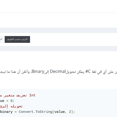
الترتيب حسب التقييم
ال
حقيقة السؤال نوعا ما مبهم، لكن على أي في لغة C# يمكن تحويلDecimal إ
//تعريف متغير من نوع Int
ue 
=
8
;
//binaryتحويله إلى
binary 
=
Convert
.
ToString
(
value
,
2
);