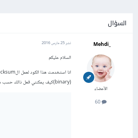
السؤال
_Mehdi
نشر
25 مارس 2016
السلام عليكم
(binary)كيف يمكنني فعل ذالك حسب هذا الكود
الأعضاء
60