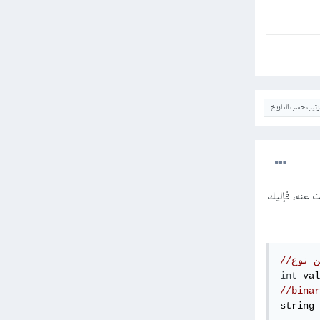
ترتيب حسب التاريخ
لىBinary، وأظن أن هذا ما تبحث عنه، فإليك
int
 val
string 