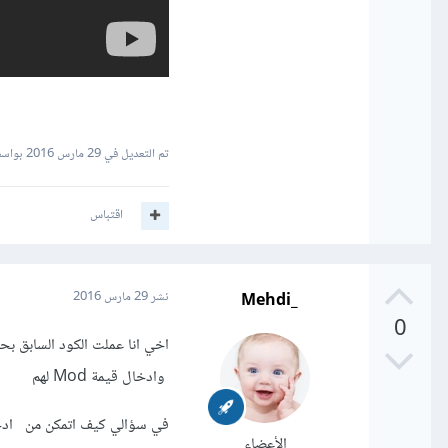
تم التعديل في
29 مارس 2016
بواسطة ddine
اقتباس
_Mehdi
نشر
29 مارس 2016
0
وادخال قيمة Mod لهم
الأعضاء