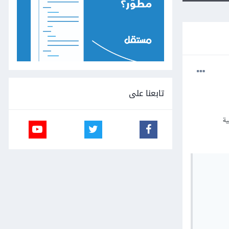
تابعنا على
لثنائية
       
       
       
       