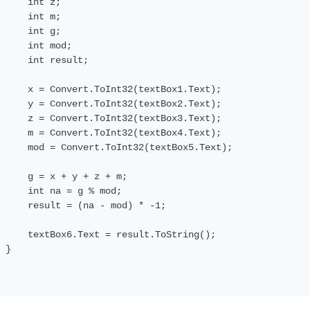
     int z;

     int m;

     int g;

     int mod;

     int result;

     x = Convert.ToInt32(textBox1.Text);

     y = Convert.ToInt32(textBox2.Text);

     z = Convert.ToInt32(textBox3.Text);

     m = Convert.ToInt32(textBox4.Text);

     mod = Convert.ToInt32(textBox5.Text);

     g = x + y + z + m;

     int na = g % mod;

     result = (na - mod) * -1;

     textBox6.Text = result.ToString();

 }
