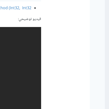
hod (Int32, Int32
فيديو توضيحي: