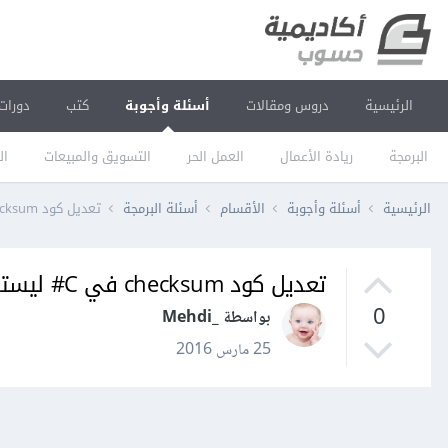
الرئيسية
دروس ومقالات
أسئلة وأجوبة
كتب
دورات
البرمجة
ريادة الأعمال
العمل الحر
التسويق والمبيعات
ال
الرئيسية
أسئلة وأجوبة
الأقسام
أسئلة البرمجة
تعديل كود checksum في C# ليستخدم الأرقام الثنائية binary؟
تعديل كود checksum في C# ليستخدم الأرقام الثنائية binary؟
0
بواسطة _Mehdi
25 مارس 2016