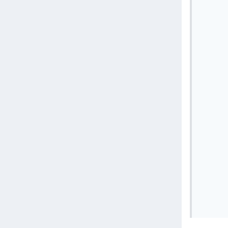
       
       
       
       
       
       
       
       
       
       
       
       
       
       
       