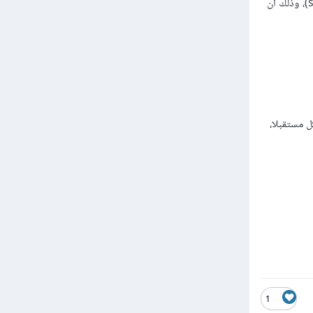
المشكل ببساطة هو استعمالك لرمز - أو مايطلق عليه بـ Hyphen في تسمة أحد الحقول (source_of-salary)، وذلك أن
 مستقبلا،
1