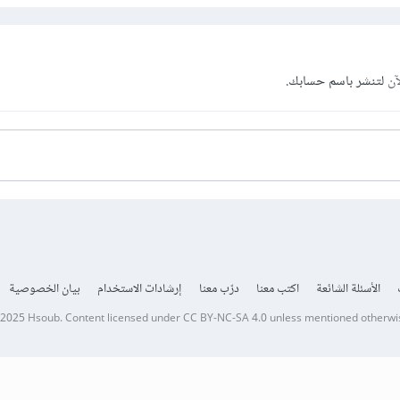
آن
لتنشر باسم حسابك.
الأسئلة الشائعة
اكتب معنا
درّب معنا
إرشادات الاستخدام
بيان الخصوصية
 2025
Hsoub
.
Content licensed under
CC BY-NC-SA 4.0
unless mentioned otherwi