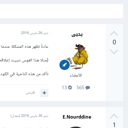
يحيى
نشر
26 مارس 2016
0
عادةً تظهر هذه المشكلة عندما يكون لديك قوس ntheses
(مثلا هذا القوس نسيت إغلاقه
تأكد من هذه الناحية في الكود
الأعضاء
13
565
اقتباس
E.Nourddine
نشر
26 مارس 2016
(معدل)
1