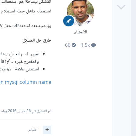
استعماله داخل جملة استعلام Mysql دون علامة ' يخلق مشكلا لدى المعالج داخل Mysql.
وبالضبطعند استعمالك لحقل source_of-salary داخل جملة الاستعلام خاصتك.
الأعضاء
طرق حل المشكل:
66
1.5k
تغيير اسم الحقل، وهذا
وكمقترح غيره لـ 'source_of_salary'.
استعمل علامة ' مؤطرة لاسم الحقل 
h in mysql column name
تم التعديل في
26 مارس 2016
بواسطة ddine
اقتباس