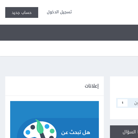
تسجيل الدخول
حساب جديد
إعلانات
ن
1
السؤال