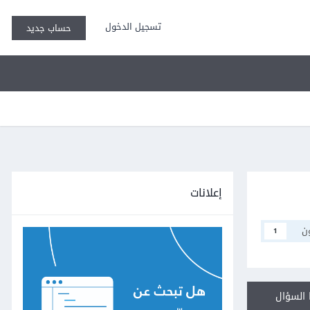
تسجيل الدخول
حساب جديد
إعلانات
ن
1
السؤال