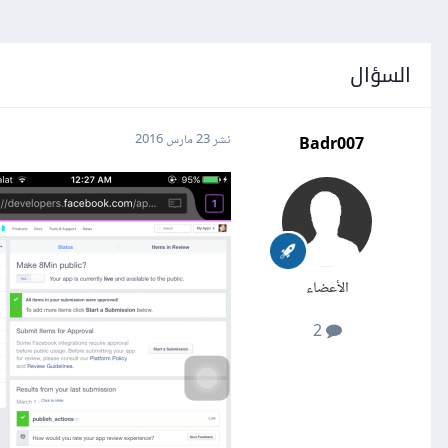
السؤال
Badr007
نشر
23 مارس 2016
الأعضاء
2