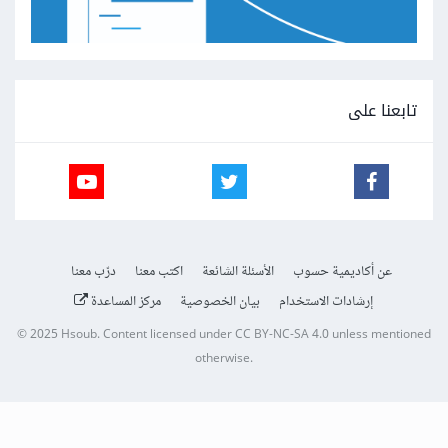
تابعنا على
عن أكاديمية حسوب
الأسئلة الشائعة
اكتب معنا
درّب معنا
إرشادات الاستخدام
بيان الخصوصية
مركز المساعدة
© 2025
Hsoub
.
Content licensed under
CC BY-NC-SA 4.0
unless mentioned
otherwise.