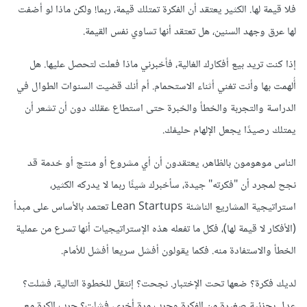
فلا قيمة لها. الكثير يعتقد أن الفكرة تمتلك قيمة، ربما! ولكن ماذا لو أضفت
لها عرق وجهد السنين، هل تعتقد أنها تساوي نفس القيمة.
إذا كنت تريد بيع أفكارك الغالية، فأخبرني ماذا فعلت لتحصل عليها. هل
أُلهمت بها وأنت تغني أثناء الاستحمام. أم أنك قضيت السنوات الطوال في
الدراسة والتجربة والخطأ والخبرة حتى استطاع عقلك دون أن تشعر أن
يمتلك رصيدًا يجعل الإلهام حليفك.
الناس موهومون بالظاهر، يعتقدون أن أي مشروع أو منتج أو خدمة قد
نجح لمجرد أن "فكرته" جيدة، سأخبرك شيئًا ربما لا يدركه الكثير،
استراتيجية المشاريع الناشئة Lean Startups تعتمد بالأساس على مبدأ
(الأفكار لا قيمة لها)، فكل ما تفعله هذه الإستراتيجيات أنها تسرع من عملية
الخطأ والاستفادة منه. فكما يقولون أفشل سريعا أفشل للأمام.
لديك فكرة؟ ضعها تحت الإختبار. نجحت؟ إنتقل للخطوة التالية، فشلت؟
عدل بجزئية صغيرة من الفكرة وجرب مرة أخرى، فشلت؟ جرب الكرة مع