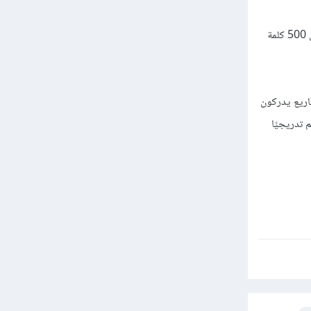
اريع يدركون
تدريجيًا