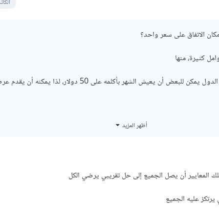
الكات
كان الاتفاق على سعر واحد؟
امل كثيرة، منها
- تكلفة المعيشة.. في بعض الدول يمكن للبعض أن يعيش الشهر بأكلمه على 50 دولار، لذا ي
ليس لديه أي عمل، يميل إلى تقديم عرض متدني كي لا يبقى فارغًا دون عمل
أظهر المزيد
محترف أو المتوسط سيطلب سعر أعلى من ذلك المبتدئ.
من العروض المتدينة، لأن السوق ستنظف نفسها بشكل تلقائي
تلك المعايير أن يصل الجميع إلى حل تقريبي يرضي الكل
يرتكز عليه الجميع