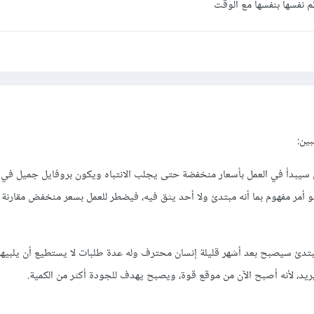
 نفسها بنفسها مع الوقت
ل؟ كيف ستكون الجودة؟
ستكون سيئة معظم الحالات في مثل هذه العروض، وهذا الشيء سيجعل أصحاب ال
 دولار لكل مقال هي عروض وهمية وسيتجنبون الموافقة عليها، وسيبدأون بزيا
حصلون على الجودة التي يرغبون
ناسبهم فعلا مقالات بجودة سيئة! وسيكونون مسرورون!
بين:
م نفسها وستفعل بعد حين
ئ سيبدأ في العمل بأسعار منخفضة حتى يجلب الانتباه ويكون بروفايل جميل ف
هو أمر مفهوم بما أنه مبتدئ ولا أحد يثق فيه، فيضطر للعمل بسعر منخفض مقارنة 
مبتدئ سيصبح بعد أشهر قليلة إنسان محترف وله عدة طلبات لا يستطيع أن يلبيها
يريد، لأنه أصبح الآن من موقع قوة، ويصبح يهدف للجودة أكثر من الكمية.