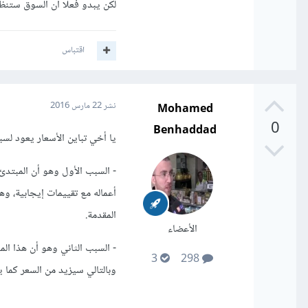
لكن يبدو فعلا أن السوق ستنظم
ماذا ستتوقع من سير العم
أنا أضمن لك بأن الجودة 
اقتباس
يدركون مع الوقت أن عروض
ميزانيتهم تدريجيًا حتى ي
Mohamed
نشر
22 مارس 2016
0
لكن هناك أصحاب مشاريع ي
Benhaddad
يا أخي تباين الأسعار يعود لسب
إذًا برأيّ لندع السوق تنظّ
- السبب الأول وهو أن المبتد
أعماله مع تقييمات إيجابية، و
المقدمة.
الأعضاء
- السبب الثاني وهو أن هذا ال
3
298
وبالتالي سيزيد من السعر كما 