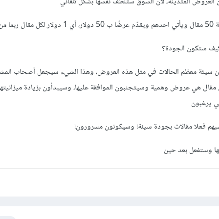
العروض المتدينة، لأن السوق ستنظف نفسها بشكل تلقائي
5 كلمة
كيف ستكون الجودة؟
ون سيئة معظم الحالات في مثل هذه العروض، وهذا الشيء سيجعل أصحاب المش
مقال هي عروض وهمية وسيتجنبون الموافقة عليها، وسيبدأون بزيادة ميزانيتهم 
ي يرغبون
بهم فعلا مقالات بجودة سيئة! وسيكونون مسرورون!
فسها وستفعل بعد حين