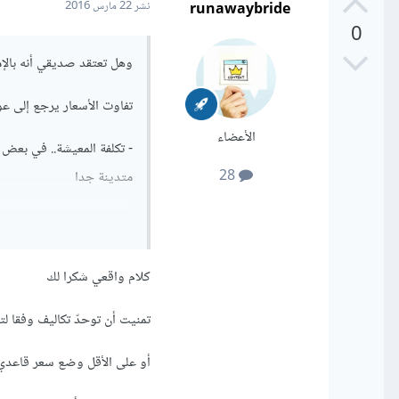
runawaybride
نشر
22 مارس 2016
0
وهل تعتقد صديقي أنه بالإم
تفاوت الأسعار يرجع إلى عو
الأعضاء
28
متدينة جدا
- الانشغال، المستقل الذي 
- الاحترافية، المستقل ال
كلام واقعي شكرا لك
في العموم لا تخش صديقي 
تمنيت أن توحدّ تكاليف وفقا ل
أو على الأقل وضع سعر قاعدي 
كلمة