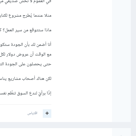
في العموم لا تخش صديقي من 
مثلا عندما يُطرح مشروع لكتابة 50 مقال ويأتي احدهم ويقدّم عرضًا ب 50 دولار، أي 1 دولار لكل مقال ربما من 00
ماذا ستتوقع من سير العمل؟ 
أنا أضمن لك بأن الجودة ستك
مع الوقت أن عروض دولار لكل 
حتى يحصلون على الجودة الت
لكن هناك أصحاب مشاريع يناس
إذًا برأيّ لندع السوق تنظّم ن
اقتباس