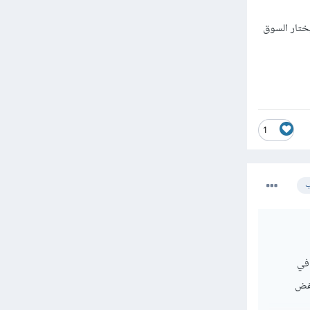
يختار السوق
1
ب
في
خفض