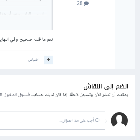
28
- السبب الثاني وهو أن هذ
وقتها، وبالتالي سيزيد من 
نعم ما قلته صحيح وفي النهاية
والعجلة تبقى دائما تدور بم
اقتباس
السوق التي يستفيد منها وت
انضم إلى النقاش
يمكنك أن تنشر الآن وتسجل لاحقًا. إذا كان لديك حساب،
فسجل الدخول ال
أجب على هذا السؤال...