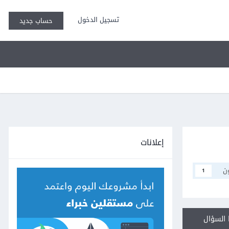
تسجيل الدخول
حساب جديد
إعلانات
ن
1
السؤال