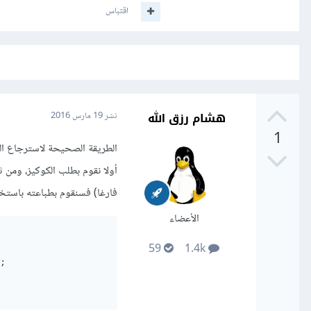
اقتباس
هشام رزق الله
نشر
19 مارس 2016
1
الطريقة الصحيحة لاسترجاع الك
فارغا) فسنقوم بطباعته باستخدام تابع Value وإذا لم يحتوي على شيء فسنظه
الأعضاء
59
1.4k
;
