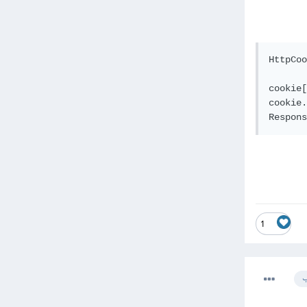
HttpCoo
cookie[
cookie.
Respons
1
ب