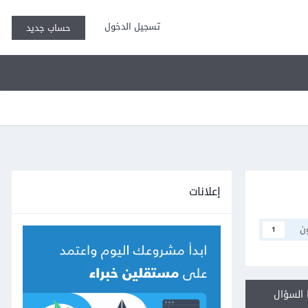
تسجيل الدخول
حساب جديد
إعلانات
ن
1
السؤال