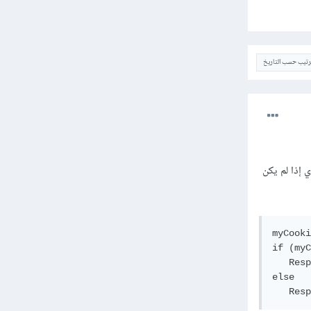
ترتيب حسب التاريخ
وكيز، ومن ثم نقرأ محتوياته ونضع جملة شرطية حسب محتوياته فإذا كان لا يساوي null (أي إذا لم يكن
myCooki
if (myC
   Resp
else

   Resp