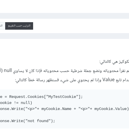
الترتيب حسب التقييم
ال
وكيز هي كالتالي:
أولا نقوم بطلب الك
ر رسالة خطأ كالتالي:
e = Request.Cookies["MyTestCookie"];

ookie != null)

onse.Write("
<p>
"+ myCookie.Name + "
<p>
"+ myCookie.Value)
onse.Write("not found");