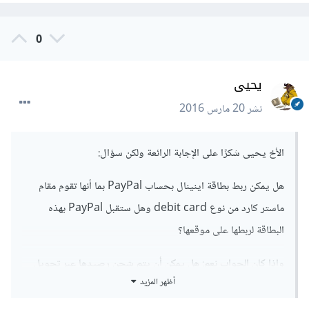
0
يحيى
نشر
20 مارس 2016
الأخ يحيى شكرًا على الإجابة الرائعة ولكن سؤال:
هل يمكن ربط بطاقة اينينال بحساب PayPal بما أنها تقوم مقام
ماستر كارد من نوع debit card وهل ستقبل PayPal بهذه
البطاقة لربطها على موقعها؟
وإذا كان الجواب نعم: هل يمكن أن يتم شحن رصيدها عبر تحويل
أظهر المزيد
الأموال إليها من PayPal أم أنّ شحنها يتم حصرًا عبر أحد فروع
Migros ؟