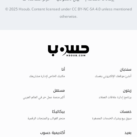
© 2025
Hsoub
.
Content licensed under
CC BY-NC-SA 4.0
unless mentioned
otherwise.