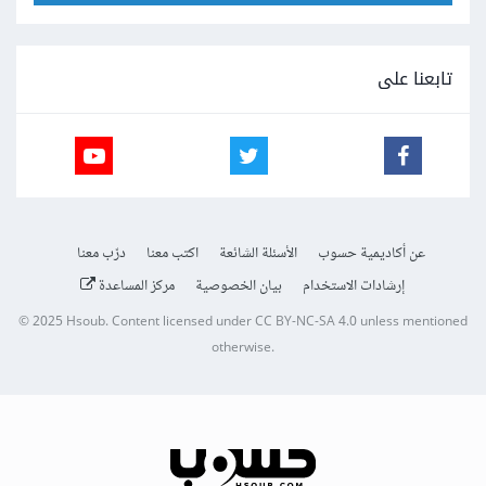
تابعنا على
عن أكاديمية حسوب
الأسئلة الشائعة
اكتب معنا
درّب معنا
إرشادات الاستخدام
بيان الخصوصية
مركز المساعدة
© 2025
Hsoub
.
Content licensed under
CC BY-NC-SA 4.0
unless mentioned
otherwise.