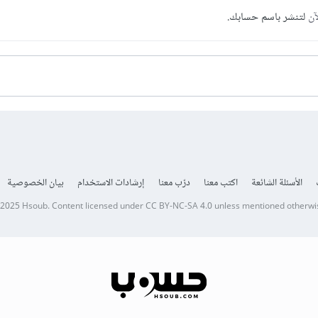
آن
لتنشر باسم حسابك.
الأسئلة الشائعة
اكتب معنا
درّب معنا
إرشادات الاستخدام
بيان الخصوصية
 2025
Hsoub
.
Content licensed under
CC BY-NC-SA 4.0
unless mentioned otherwi