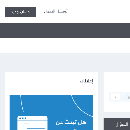
تسجيل الدخول
حساب جديد
إعلانات
ن
0
السؤال