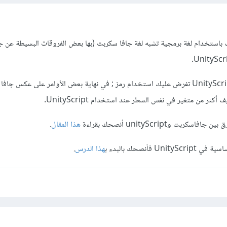
 باستخدام لغة برمجية تشبه لغة جافا سكربت (بها بعض الفروقات البسيطة عن 
من أهم الفروقات بينهما أن UnityScript تفرض عليك استخدام رمز ; في نهاية بعض الأوامر على عكس 
أكثر من متغير في نفس السطر عند استخدام UnityScript.
بت وunityScript أنصحك بقراءة
هذا المقال
.
 فأنصحك بالبدء ب
هذا الدرس
.