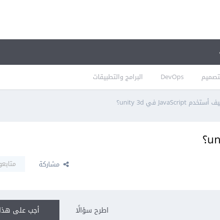
تصميم
DevOps
البرامج والتطبيقات
أستخدم JavaScript في unity 3d؟
متابعو
مشاركة
اطرح سؤالًا
أجب على هذا 