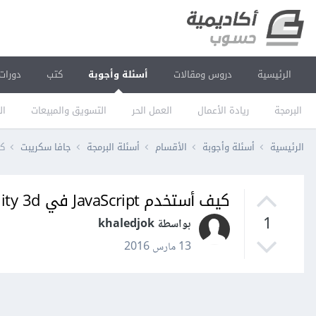
الرئيسية
دروس ومقالات
أسئلة وأجوبة
كتب
دورات
البرمجة
ريادة الأعمال
العمل الحر
التسويق والمبيعات
ال
الرئيسية
أسئلة وأجوبة
الأقسام
أسئلة البرمجة
جافا سكريبت
كيف 
كيف أستخدم JavaScript في unity 3d؟
1
بواسطة khaledjok
13 مارس 2016