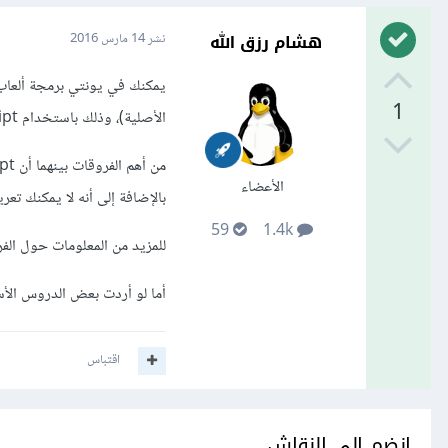
هشام رزق الله
نشر
14 مارس 2016
يمكنك في يونتي برمجة ألعاب
1
الأصلية)، وذلك باستخدام UnityScript.
الأعضاء
بالإضافة إلى أنه لا يمكنك تعريف 
59
1.4k
للمزيد من المعلومات حول الفرق بين جافاسكر
أما لو أردت بعض الدروس الأساسية في UnityScript
اقتباس
انضم إلى النقاش