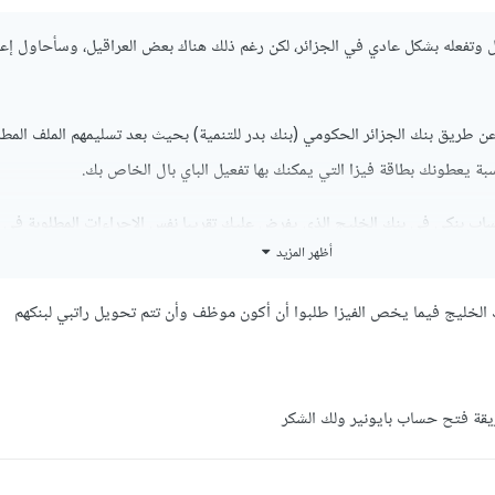
 وتفعله بشكل عادي في الجزائر، لكن رغم ذلك هناك بعض العراقيل، وسأحاول إع
ن طريق بنك الجزائر الحكومي (بنك بدر للتنمية) بحيث بعد تسليمهم الملف المط
سبة يعطونك بطاقة فيزا التي يمكنك بها تفعيل الباي بال الخاص بك.
اب بنكي في بنك الخليج الذي يفرض عليك تقريبا نفس الإجراءات المطلوبة في ا
أظهر المزيد
وجوب توفير مبلغ مالي مهم بالعملة المحلية وأيضا بالأورو لكي يسمح لك بإنشاء
لخليج فيما يخص الفيزا طلبوا أن أكون موظف وأن تتم تحويل راتبي لبنكهم
قة فتح حساب بايونير ولك الشكر
ل الباي بال عن طريق بايونير (مازالت تعمل لكن يجب عليك شحن حسابك في البايو
لافتراضية التي تعد طريقة جيدة,