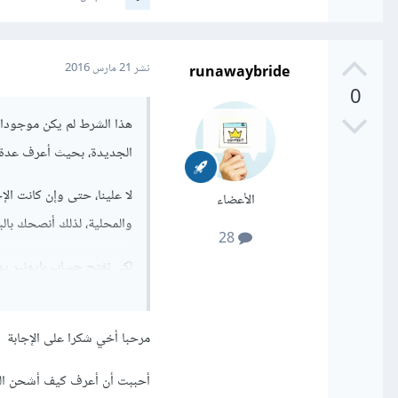
runawaybride
نشر
21 مارس 2016
0
هذا الشرط لم يكن موجودا 
الجديدة، بحيث أعرف عدة
لا علينا، حتى وإن كانت ال
الأعضاء
والمحلية، لذلك أنصحك بالبط
28
لكي تفتح حساب بايونير يمك
ttp://goo.gl/MlWQXI
مرحبا أخي شكرا على الإجابة
اتبع التعليمات وقم بملء ك
أحببت أن أعرف كيف أشحن البط
بعدها قم بتفعيل حسابك عن طريق الإيميل، وا