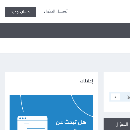
تسجيل الدخول
حساب جديد
إعلانات
ن
2
السؤال