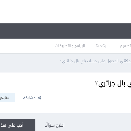
تصميم
DevOps
البرامج والتطبيقات
كنني الحصول على حساب باي بال جزائري؟
بال جزائري؟
متابعو
مشاركة
اطرح سؤالًا
أجب على هذا 