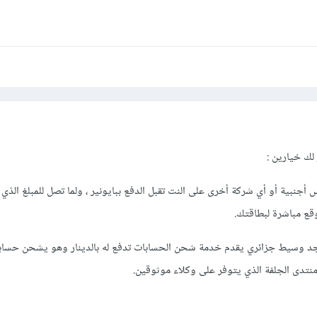
 ستكون مرفقة بورقة بيانات قم باتباعها لكي تفعل البطاقة، ومبروك عليك حساب 
بقى عليك سوى شحن البطاقة لكي تتمكن من تفعيل البايبال الخاص بك.
تتردد في طرح أسئلة أخرى.
ك خيارين :
جنبية أو أي شركة أخرى على النت تقبل الدفع ببايونير ، ولما تصل للمبلغ الذي
قع مباشرة لبطاقتك.
 تجد وسيط جزائري يقدم خدمة شحن الحسابات تدفع له بالدينار وهو يشحن حسابك 
نتدى الجلفة الذي يتوفر على وكلاء موثوقين.