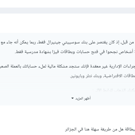
من قبل، إذ كان يقتصر على بنك سوسييتي جينيرال فقط، ربما يمكن أنه جاء مع 
 أشخاص نجحوا في فتح حسابات وبطاقات فيزا بشهادة مدرسية فقط.
إجراءات الإدارية غير معقدة فإنك ستجد مشكلة مالية لملء حساباتك بالعملة الصعب
اقات الافتراضية، وبنك نتلر وبايونير.
نك الذهاب للرابط الآتي:
أظهر المزيد
h
ل البيانات، ورجاءا قم بإعطاء معلومات حقيقية
اقة هل من طريقة سهلة هنا في الجزائر
نتظر حوالي 20 يوم لكي يرسلوا لك بطاقة ماستر كارد