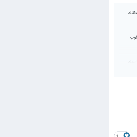
طائك
لوب
لبنك
نير قبل
1