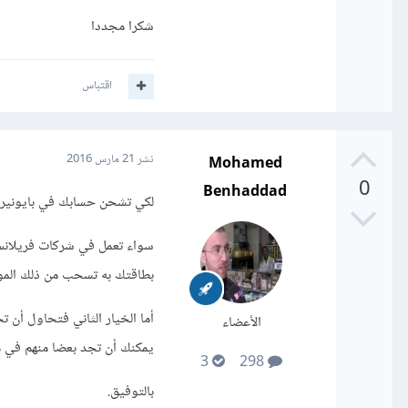
شكرا مجددا
عندما تصلك البطاقة لمنزلك
وبطاقة ماستر كارد، هنا ي
اقتباس
في حال وجود أي غموض لا 
Mohamed
نشر
21 مارس 2016
0
Benhaddad
لكي تشحن حسابك في بايونير ل
سواء تعمل في شركات فريلانس أ
بطاقتك به تسحب من ذلك المو
أما الخيار الثاني فتحاول أن
الأعضاء
يمكنك أن تجد بعضا منهم في م
3
298
بالتوفيق.