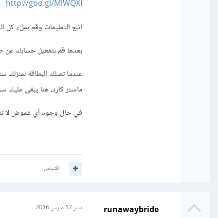
http://goo.gl/MlWQXI
اتبع التعليمات وقم بملء كل ال
بعدها قم بتفعيل حسابك عن طريق الإيميل، وانتظر 
عندما تصلك البطاقة لمنزلك ست
ماستر كارد، هنا يبقى عليك سو
في حال وجود أي غموض لا تتر
اقتباس
runawaybride
نشر
17 مارس 2016