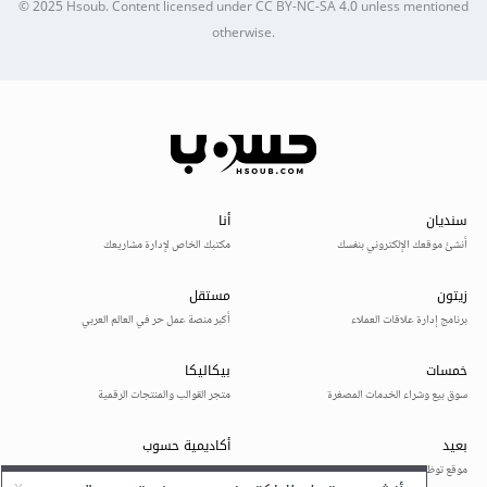
© 2025
Hsoub
.
Content licensed under
CC BY-NC-SA 4.0
unless mentioned
otherwise.