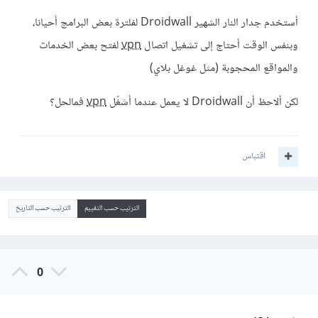
أستخدم جدار النار الشهير Droidwall لفلترة بعض البرامج أحيانا،
وبنفس الوقت أحتاج إلى تشغيل اتصال
vpn
لفتح بعض الخدمات
والمواقع المحجوبة (مثل غوغل بلاي)
لكن ألاحظ أن Droidwall لا يعمل عندما أشغّل
vpn
فمالحل؟
اقتباس
الترتيب حسب التقييم
الترتيب حسب التاريخ
0