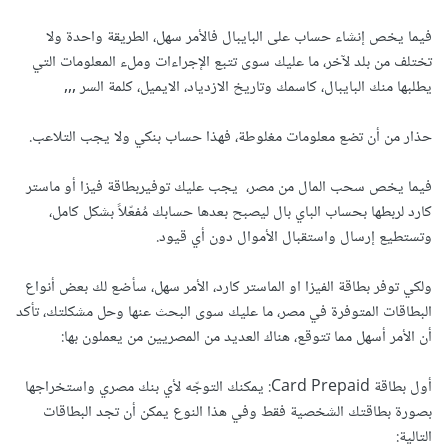
فيما يخص إنشاء حساب على البايبال فالأمر سهل، الطريقة واحدة ولا
تختلف من بلد لآخر، ما عليك سوى تتبع الإجراءات وملء المعلومات التي
يطلبها منك البايبال، كاسمك وتاريخ الازدياد، الايميل، كلمة السر ,,,
حذار من أن تضع معلومات مغلوطة، فهذا حساب بنكي ولا يجب التلاعب.
فيما يخص سحب المال من مصر، يجب عليك توفيربطاقة فيزا أو ماستر
كارد لربطها بحساب الباي بال ليصبح بعدها حسابك مُفعّلاً بشكل كامل،
وتستطيع إرسال واستقبال الأموال دون أي قيود.
ولكي توفر بطاقة الفيزا او الماستر كارد، الأمر سهل، سأضع لك بعض أنواع
البطاقات المتوفرة في مصر، ما عليك سوى البحث عنها وحل مشكلتك، تأكد
أن الأمر أسهل مما تتوقع، هناك العديد من المصريين من يعملون بها:
أول بطاقة Card Prepaid: يمكنك التوجّه لأي بنك مصري واستخراجها
بصورة بطاقتك الشخصية فقط وفي هذا النوع يمكن أن تجد البطاقات
التالية: