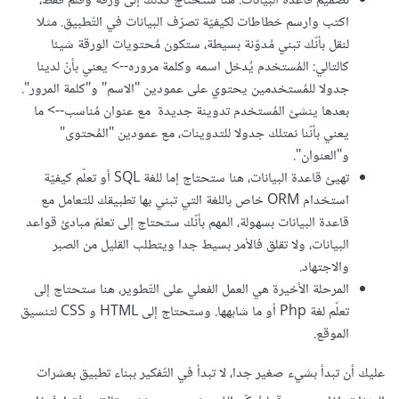
تصميم قاعدة البيانات: هنا ستحتاج كذلك إلى ورقة وقلم فقط،
اكتب وارسم خطاطات لكيفيّة تصرّف البيانات في التّطبيق. مثلا
لنقل بأنّك تبني مُدوّنة بسيطة، ستكون مُحتويات الورقة شيئا
كالتالي: المُستخدم يُدخل اسمه وكلمة مروره--> يعني بأنّ لدينا
جدولا للمُستخدمين يحتوي على عمودين "الاسم" و"كلمة المرور".
بعدها ينشئ المُستخدم تدوينة جديدة مع عنوان مُناسب--> ما
يعني بأنّنا نمتلك جدولا للتدوينات، مع عمودين "المُحتوى"
و"العنوان".
تهيئ قاعدة البيانات، هنا ستحتاج إما للغة SQL أو تعلّم كيفيّة
استخدام ORM خاص باللغة التي تبني بها تطبيقك للتعامل مع
قاعدة البيانات بسهولة، المهم بأنّك ستحتاج إلى تعلمّ مبادئ قواعد
البيانات، ولا تقلق فالأمر بسيط جدا ويتطلب القليل من الصبر
والاجتهاد.
المرحلة الأخيرة هي العمل الفعلي على التّطوير، هنا ستحتاج إلى
تعلّم لغة Php أو ما شابهها. وستحتاج إلى HTML و CSS لتنسيق
الموقع.
عليك أن تبدأ بشيء صغير جدا، لا تبدأ في التّفكير ببناء تطبيق بعشرات