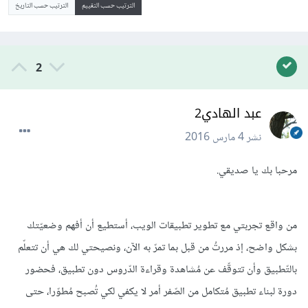
الترتيب حسب التقييم
الترتيب حسب التاريخ
2
عبد الهادي2
نشر
4 مارس 2016
مرحبا بك يا صديقي.
من واقع تجربتي مع تطوير تطبيقات الويب، أستطيع أن أفهم وضعيّتك
بشكل واضح، إذ مررتُ من قبل بما تمرّ به الآن، ونصيحتي لك هي أن تتعلّم
بالتّطبيق وأن تتوقّف عن مُشاهدة وقراءة الدّروس دون تطبيق، فحضور
دورة لبناء تطبيق مُتكامل من الصّفر أمر لا يكفي لكي تُصبح مُطوّرا، حتى