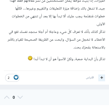
الميّزات، إذا بنيت موقعا يُمكّن المُستخدمين من نشر مقالاتهم فقط فهذا
جيد، لا تشغل بالك بإضافة ميّزة التّعليقات والتّقييم وغيرها… فكلّها
خطوات مُتقدّمة يجب عليك ألا تبدأ بها إلا بعد أن تنتهي من الخطوات
الأولى.
تذكّر كذلك بأنّك لا تعرف كلّ شيء وعاجلا أم آجلا ستجد نفسك تقع في
الأخطاء. لا تخجل من السؤال، وابحث عن الطّريقة الصحيحة للقيام بالأمر
بالاستعانة بمُحرّك بحث.
تذكّر بأنّ البداية صعبة، ولكنّ الأسوأ هو أن لا تبدأ أبدا
اقتباس
2
0