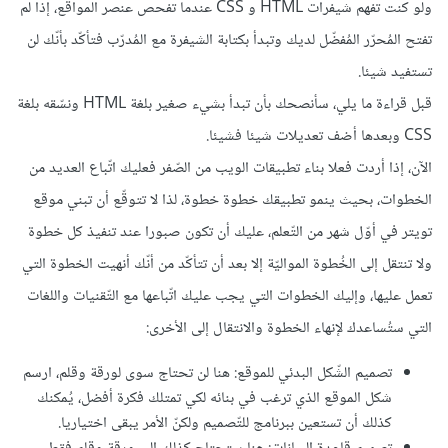
ولو كنت تفهم شيفرات HTML و CSS عندما تفحص عنصر المواقع، إذا لم
تفتح المُحرّر المُفضّل لديك وتبدأ بكتابة الشيفرة مع المُدرّب فتأكّد بأنّك لن
تستفيد شيئا.
قبل قراءة ما يلي، سأنصحك بأن تبدأ بشيء صغير بلغة HTML ونسّقه بلغة
CSS وبعدها أضف تعديلات شيئا فشيئا.
الآن، إذا أردت فعلا بناء تطبيقات الويب من الصّفر فعليك اتّباع العديد من
الخطوات، بحيث ينمو تطبيقك خطوة خطوة، لذا لا تتوقّع أن تبني موقع
تويتر في أوّل شهر من التّعلم، عليك أن تكون صبورا عند تنفيذ كل خطوة
ولا تنتقل إلى الخُطوة المواليّة إلا بعد أن تتأكّد من أنّك أنهيت الخطوة التي
تعمل عليها، وإليك الخطوات التي يجب عليك اتّباعها مع التّقنيات واللغات
التي ستُساعدك لإنهاء الخطوة والانتقال إلى الأخرى:
تصميم الشّكل البدئي للموقع: هنا لن تحتاج سوى لورقة وقلم، ارسم
شكل الموقع الذي ترغب في بنائه لكي تمتلك فكرة أفضل، يُمكنك
كذلك أن تستعين ببرنامج للتّصميم ولكنّ الأمر يبقى اختياريا.