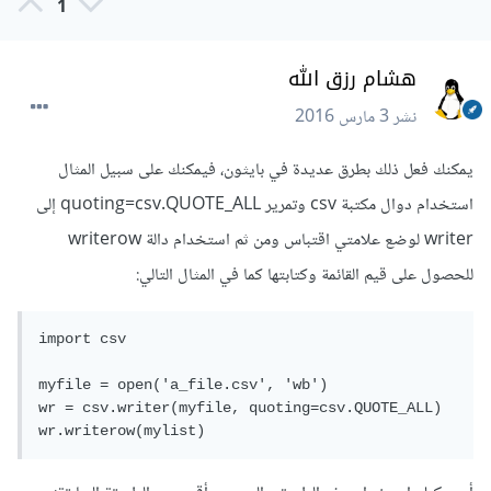
1
هشام رزق الله
نشر
3 مارس 2016
يمكنك فعل ذلك بطرق عديدة في بايثون، فيمكنك على سبيل المثال
استخدام دوال مكتبة csv وتمرير quoting=csv.QUOTE_ALL إلى
writer لوضع علامتي اقتباس ومن ثم استخدام دالة writerow
للحصول على قيم القائمة وكتابتها كما في المثال التالي:
import csv

myfile = open('a_file.csv', 'wb')

wr = csv.writer(myfile, quoting=csv.QUOTE_ALL)

wr.writerow(mylist)