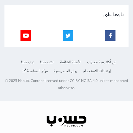
تابعنا على
عن أكاديمية حسوب
الأسئلة الشائعة
اكتب معنا
درّب معنا
إرشادات الاستخدام
بيان الخصوصية
مركز المساعدة
© 2025
Hsoub
.
Content licensed under
CC BY-NC-SA 4.0
unless mentioned
otherwise.