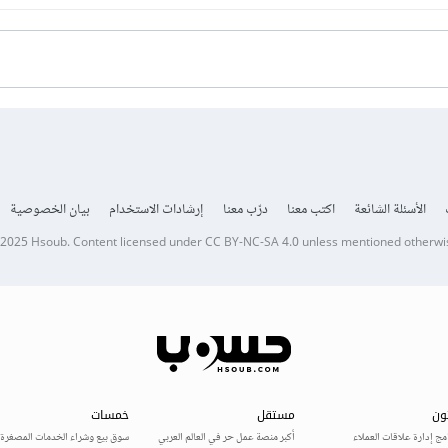
الأسئلة الشائعة
اكتب معنا
درّب معنا
إرشادات الاستخدام
بيان الخصوصية
 2025
Hsoub
.
Content licensed under
CC BY-NC-SA 4.0
unless mentioned otherwi