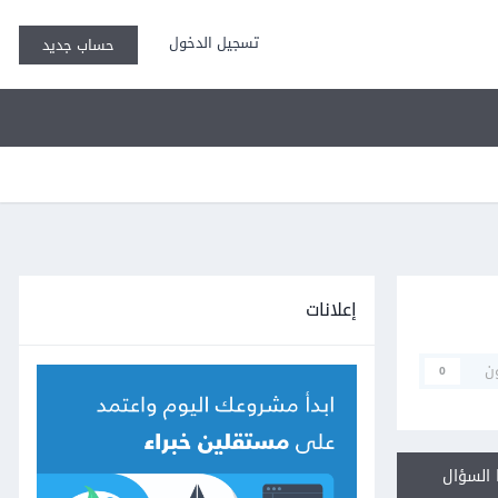
تسجيل الدخول
حساب جديد
إعلانات
ن
0
السؤال