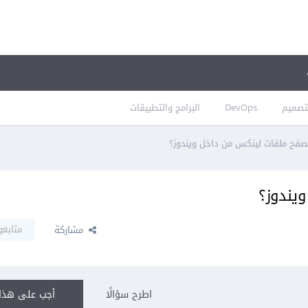
تصميم
DevOps
البرامج والتطبيقات
صفح ملفات لينكس من داخل ويندوز؟
يندوز؟
متابعو
مشاركة
اطرح سؤالًا
أجب على هذا 