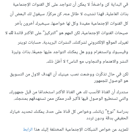
في البداية كن واضحًأ: لا يمكن أن تتواجد على كل القنوات الإجتماعية
بذات الفاعلية، فهذا تشتيت لا طائل منه، كن مركزًا. سيقول لك البعض أن
كل القنوات الإجتماعية مفيدة وكل لها خواصها، سيخبرك آخرون بآخر
صيحات القنوات الإجتماعية، لكن المهم هو "التركيز" على الأكثر فائدة
لك
لا
لغيرك، الموقع الإلكتروني لشركتك، النشرات البريدية، حسابات تويتر
وفيسبوك وانستغرام ووو هل يمكنك التواجد عليها جميعًا، بذات وتيرة
النشر والاهتمام والتجاوب مع الناس؟ لا أظنّ ذلك.
لكن في حال تذكّرت ووضعت نصب عينيك أن الهدف الاول من التسويق
هو الوصول للجمهور
ستدرك أن القناة الأنسب لك هي القناة الأكثر استخدامًا من قبل جمهورك،
والتي تستطيع الوصول فيها ﻷكبر قدر ممكن ممن تستهدفهم بمنتجك.
بدراسة "نوع" زبائنك، وخواص كل قناة على حدة، يمكنك تحديد خيارك
الحقيقي بدقة ودون تردد
للمزيد عن خواص الشبكات الإجتماعية المختلفة إليك هذا
الرابط