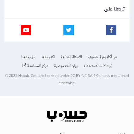
تابعنا على
عن أكاديمية حسوب
الأسئلة الشائعة
اكتب معنا
درّب معنا
إرشادات الاستخدام
بيان الخصوصية
مركز المساعدة
© 2025
Hsoub
.
Content licensed under
CC BY-NC-SA 4.0
unless mentioned
otherwise.