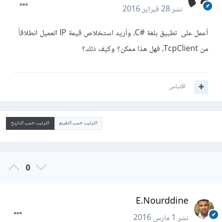
نشر
28 فبراير 2016
أعمل على تطبيق بلغة #C، وأريد استخلاص قيمة IP العميل انطلاقاً
من TcpClient، فهل هذا ممكن؟ وكيف ذلك؟
اقتباس
الترتيب حسب التقييم
الترتيب حسب التاريخ
0
E.Nourddine
نشر
1 مارس 2016