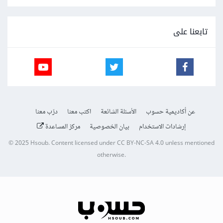
تابعنا على
عن أكاديمية حسوب
الأسئلة الشائعة
اكتب معنا
درّب معنا
إرشادات الاستخدام
بيان الخصوصية
مركز المساعدة
© 2025
Hsoub
.
Content licensed under
CC BY-NC-SA 4.0
unless mentioned
otherwise.