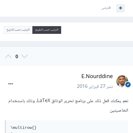
اقتباس
الترتيب حسب التقييم
الترتيب حسب التاريخ
0
E.Nourddine
نشر
27 فبراير 2016
نعم يمكنك فعل ذلك على برنامج تحرير الوثائق LaTeX، وذلك باستخدام
الخاصيتين
\multirow{}
