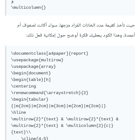
وَ

\multicolumn{}
حيث تأخذ كقيمة عدد الخانات المُراد مزجها، سواء أكانت لصفوف أم
أعمدة، وهذا الكود يعطيك فكرة أوضح حول إمكانية فعل ذلك:
\documentclass[a4paper]{report}

\usepackage{multirow}

\usepackage{array}

\begin{document}

\begin{table}[h]

\centering

\renewcommand{\arraystretch}{2}

\begin{tabular}
{|m{2cm}|m{2cm}|m{3cm}|m{2cm}|m{2cm}|}

\hline

\multirow{2}*{text} & \multirow{2}*{text} & 
\multirow{2}*{text} & \multicolumn{2}{c|}
{text}\\

    \cline{4-5}
