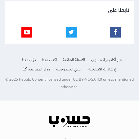
تابعنا على
عن أكاديمية حسوب
الأسئلة الشائعة
اكتب معنا
درّب معنا
إرشادات الاستخدام
بيان الخصوصية
مركز المساعدة
© 2025
Hsoub
.
Content licensed under
CC BY-NC-SA 4.0
unless mentioned
otherwise.