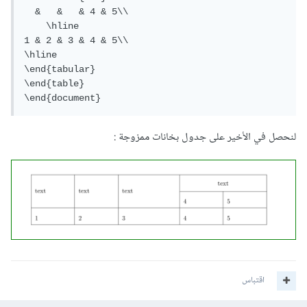
  &   &   & 4 & 5\\

    \hline

1 & 2 & 3 & 4 & 5\\

\hline

\end{tabular}

\end{table}

لنحصل في الأخير على جدول بخانات ممزوجة :
اقتباس