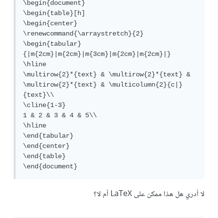
\begin{document}

\begin{table}[h]

\begin{center}

\renewcommand{\arraystretch}{2}

\begin{tabular}
{|m{2cm}|m{2cm}|m{3cm}|m{2cm}|m{2cm}|}

\hline

\multirow{2}*{text} & \multirow{2}*{text} & 
\multirow{2}*{text} & \multicolumn{2}{c|}
{text}\\

\cline{1-3}

1 & 2 & 3 & 4 & 5\\

\hline

\end{tabular}

\end{center}

\end{table}

\end{document}
لا أدري هل هذا ممكن على LaTeX أم لا؟