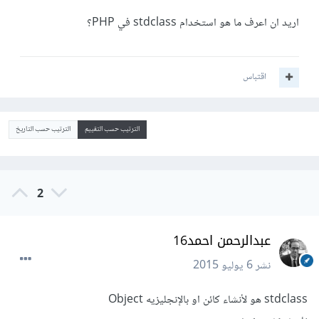
اريد ان اعرف ما هو استخدام stdclass في PHP؟
اقتباس
الترتيب حسب التقييم
الترتيب حسب التاريخ
2
عبدالرحمن احمد16
نشر
6 يوليو 2015
stdclass هو لأنشاء كائن او بالإنجليزيه Object