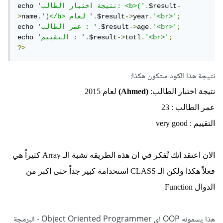
-
$result
.
'نتيجة اختبار الطالب: <b>('
echo 
;
'<br>'
.
year
->
$result
.
')</b> لعام '
.
name
>
;
'<br>'
.
age
->
$result
.
'عمر الطالب : '
echo 
;
'<br>'
.
totl
->
$result
.
'التقييم : '
echo 
?>
نتيجة هذا الكود ستكون هكذا:
نتيجة اختبار الطالب:
(Ahmed)
لعام 2015
عمر الطالب : 23
التقييم : very good
الان اعتقد انك تُفكر في ان هذه الطريقه تشبة الـ Array كثيراً هي
فعلاً هكذا ولكن الـ CLASS استخدامة كبير جداً حتى اكبر من
الدوال Function
هذا يسمونه OOP اي Object Oriented Programmer - البرمجة