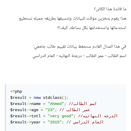
ما فائدة هذا الكائن؟
هذا يقوم بتخزين مؤقت للبيانات وتنسيقها بطريقه جميله نستطيع
استدعائها واستخدامها بكل بساطه. كيف؟!
في هذا المثال القادم سنحفظ بيانات تقييم طالب جامعي:
اسم الطالب - عمر الطالب - درجتة النهائيه - العام الدراسي
<?
php

$result 
=
new
 stdclass
();
//اسم الطالب
;
"Ahmed"
=
name 
->
$result
// عمر الطالب
;
"23"
=
age 
->
$result
//الدرجه النهائيه
;
"very good"
=
totl 
->
$result
// العام الدراسي
;
"2015"
=
year 
->
$result