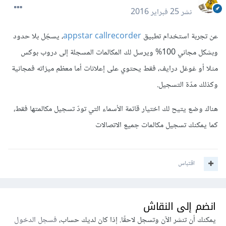
نشر
25 فبراير 2016
عن تجربة استخدام تطبيق
appstar callrecorder
، يسجّل بلا حدود
وبشكل مجاني 100% ويرسل لك المكالمات المسجلة إلى دروب بوكس
مثلا أو غوغل درايف، فقط يحتوي على إعلانات أما معظم ميزاته فمجانية
وكذلك مدّة التسجيل.
هناك وضع يتيح لك اختيار قائمة الأسماء التي تودّ تسجيل مكالمتها فقط،
كما يمكنك تسجيل مكالمات جميع الاتصالات
اقتباس
انضم إلى النقاش
يمكنك أن تنشر الآن وتسجل لاحقًا. إذا كان لديك حساب،
فسجل الدخول