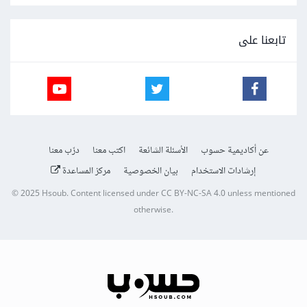
تابعنا على
عن أكاديمية حسوب
الأسئلة الشائعة
اكتب معنا
درّب معنا
إرشادات الاستخدام
بيان الخصوصية
مركز المساعدة
© 2025
Hsoub
.
Content licensed under
CC BY-NC-SA 4.0
unless mentioned
otherwise.