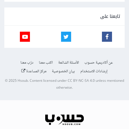
تابعنا على
عن أكاديمية حسوب
الأسئلة الشائعة
اكتب معنا
درّب معنا
إرشادات الاستخدام
بيان الخصوصية
مركز المساعدة
© 2025
Hsoub
.
Content licensed under
CC BY-NC-SA 4.0
unless mentioned
otherwise.