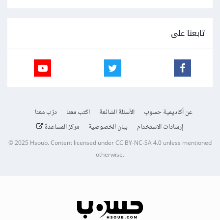
تابعنا على
عن أكاديمية حسوب
الأسئلة الشائعة
اكتب معنا
درّب معنا
إرشادات الاستخدام
بيان الخصوصية
مركز المساعدة
© 2025
Hsoub
.
Content licensed under
CC BY-NC-SA 4.0
unless mentioned
otherwise.