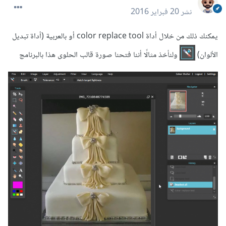
نشر
20 فبراير 2016
يمكنك ذلك من خلال أداة color replace tool أو بالعربية (أداة تبديل
الألوان)
ولنأخذ مثالًا أننا فتحنا صورة قالب الحلوى هذا بالبرنامج