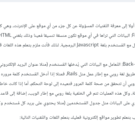
لا إلى معرفة التّقنيات المسؤولة عن كل جزء من أي موقع على الإنترنت، وهي كالت
ويُمكن إضافة المزيد من التفاعل مع المُستخدم بلغة Javascript البرمجية. لذلك فأنت ملزم بتعلم
ما يتم في الجهة الخلفية Back-end: التّعامل مع البيانات التي يُدخلها المُستخدم (مثلا عنوان البريد الإلكت
المرور عند التّسجيل) يتم عن طريق لغة روبي مع إطار عمل مثل Rails، فمثلا إذا أدخل المُست
روبي أن تتحقق من صحة كلمة المرور فتعيده إلى لوحة التحكم، أما إذا كانت خاط
ة، وكل هذه العمليات تتم في الخلفية بلغة روبي مع إطار الويب، إضافة إلى قاعدة 
على البيانات مثل جدول المُستخدمين (مثلا يحتوي على بريد كل مُستخدم وكل
 بتعلم تطوير مواقع إلكترونية فعليك بتعلم اللغات والتّقنيات التالية: