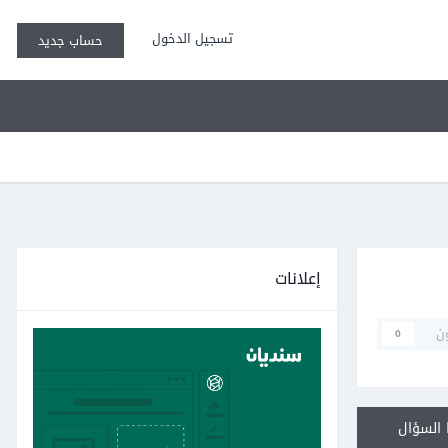
تسجيل الدخول
حساب جديد
إعلانات
ن
0
السؤال