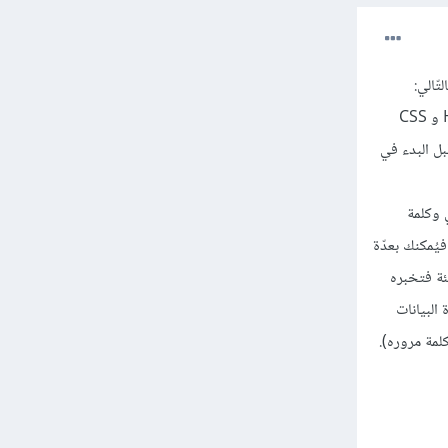
ّالي:
ما يراه المُستخدم Front-end: البيانات التي تراها في أي موقع تكون منسقة تنسيقا مُعينا وذلك بلغتي HTML و CSS
 هذه اللغات قبل البدء في
روني وكلمة
خدم كلمة مروره فيُمكنك بعدّة
ئة فتخبره
البيانات
مة مروره).