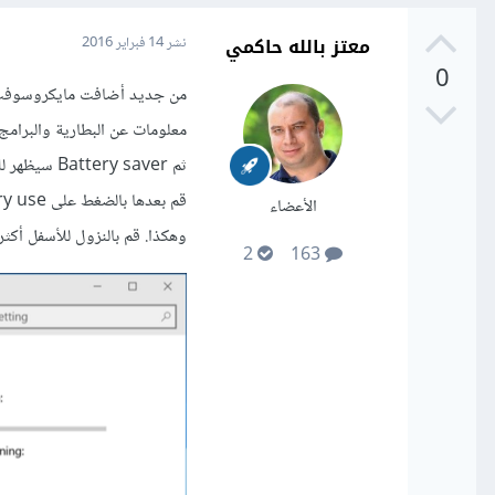
معتز بالله حاكمي
نشر
14 فبراير 2016
0
ثم Battery saver سيظهر لك بعض المعلومات عن ما تبقى ف البطارية والوقت الباقي المتوقع.
الأعضاء
وهكذا. قم بالنزول للأسفل أكثر 
2
163