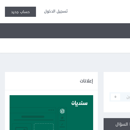
تسجيل الدخول
حساب جديد
إعلانات
ن
0
السؤال