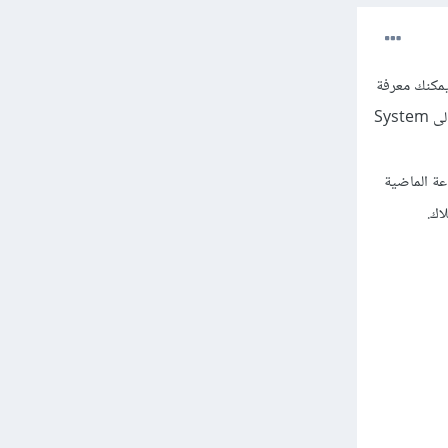
 السابقة. يمكنك معرفة
معلومات عن البطارية والبرامج التي تقوم باستهلاكها كما في الهواتف الذكية مثل Windows phone. ادخل إلى System
Battery  سيظهر لك خيار لتحديد عرض المعلومات خلال 24 ساعة أو خلا 48 ساعة الماضية
اك.