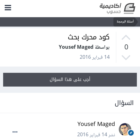
أسئلة البرمجة
كود محرك بحث
0
بواسطة Yousef Maged
14 فبراير 2016
أجب على هذا السؤال
السؤال
Yousef Maged
نشر
14 فبراير 2016