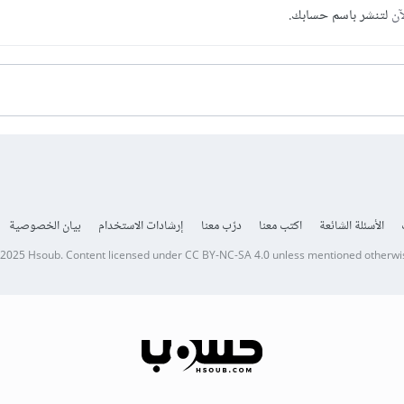
آن
لتنشر باسم حسابك.
الأسئلة الشائعة
اكتب معنا
درّب معنا
إرشادات الاستخدام
بيان الخصوصية
 2025
Hsoub
.
Content licensed under
CC BY-NC-SA 4.0
unless mentioned otherwi