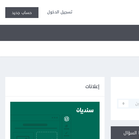
تسجيل الدخول
حساب جديد
إعلانات
ن
0
السؤال