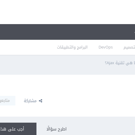
تصميم
DevOps
البرامج والتطبيقات
 هي تقنية Ajax؟
متابعو
مشاركة
اطرح سؤالًا
أجب على هذا 