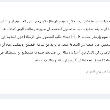
 صديقك، عندما تكتب رسالة في نموذج الرسائل، فيتوجّب على الخادوم أن يستقبل ه
لو لم يقم صديقك بإعادة تحميل الصّفحة، لن تظهر له رسالتك أليس كذلك؟ هنا ي
تقنيّة Ajax وهي ببساطة تقنية تقوم بإرسال طلبات HTTP (مثلا طلب الحصول على الرّسالة) دون ا
ة تحميل جزء صغير من الصّفحة فقط، ما يزيد من سرعة التّصفّح، ويُمكنك مثلا أن 
الرّسائل كل ثانية، فإن أرسلت رسالة إلى صديقك فسوف يستطيع أن يستقبلها في ث
عادة تحميل الصفحة ليتأكّد من إرسالك رسالة من عدمه.
 عبدالهادي الديوري