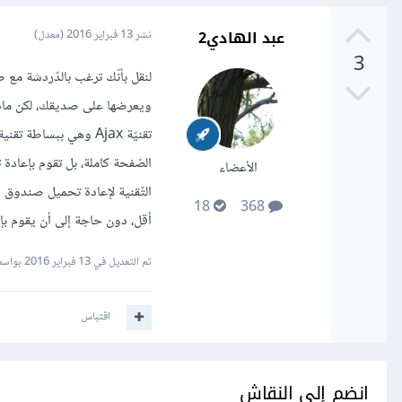
عبد الهادي2
نشر
13 فبراير 2016
(معدل)
3
لنقل بأنّك ترغب بالدّردشة مع
ويعرضها على صديقك، لكن ماذا 
الصّفحة كاملة، بل تقوم بإعاد
الأعضاء
التّقنية لإعادة تحميل صندوق 
18
368
أقل، دون حاجة إلى أن يقوم بإ
تم التعديل في
13 فبراير 2016
بواسطة
اقتباس
انضم إلى النقاش