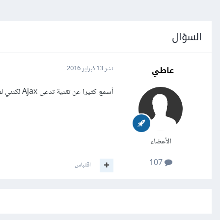
السؤال
عاطي
نشر
13 فبراير 2016
أسمع كثيرا عن تقنية تدعى Ajax لكنني لم أفهم ماهيتها وفوائدها، فهل يُمكن أن أحصل على شرح مُبسّط؟
الأعضاء
107
اقتباس