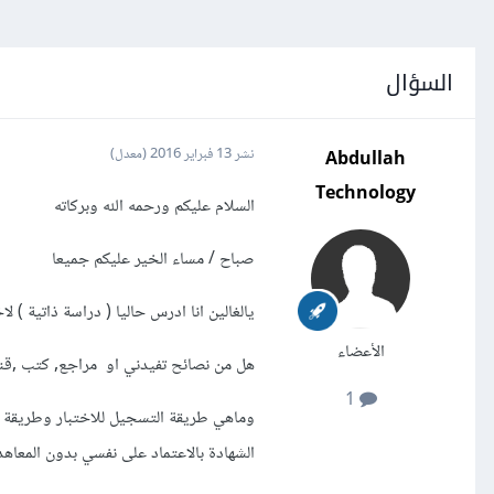
السؤال
Abdullah
نشر
13 فبراير 2016
(معدل)
Technology
السلام عليكم ورحمه الله وبركاته
صباح / مساء الخير عليكم جميعا
يالغالين انا ادرس حاليا ( دراسة ذاتية ) لاختبار EX200
الأعضاء
هل من نصائح تفيدني او مراجع, كتب ,قنو
1
وماهي طريقة التسجيل للاختبار وطريقة ط
الشهادة بالاعتماد على نفسي بدون المعاهد