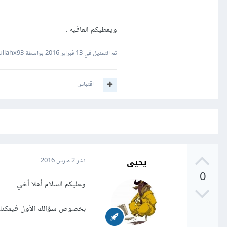
ويعطيكم العافيه .
تم التعديل في
13 فبراير 2016
بواسطة Abdullahx93
اقتباس
يحيى
نشر
2 مارس 2016
0
وعليكم السلام أهلا أخي
بخصوص سؤالك الأول فيمكنك مر