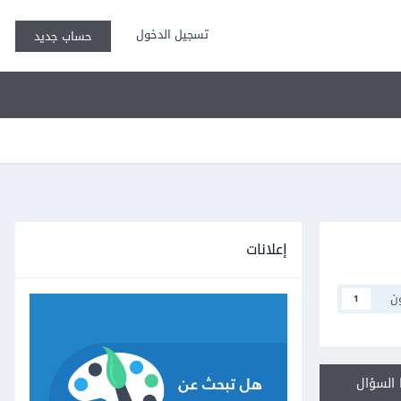
تسجيل الدخول
حساب جديد
إعلانات
ن
1
السؤال