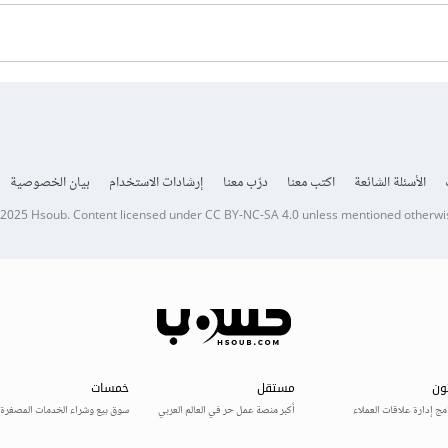
الأسئلة الشائعة
اكتب معنا
درّب معنا
إرشادات الاستخدام
بيان الخصوصية
 2025
Hsoub
.
Content licensed under
CC BY-NC-SA 4.0
unless mentioned otherwi