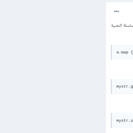
 map للدوران حول عناصر السلسلة النصية
a.map {
mystr.g
mystr.s