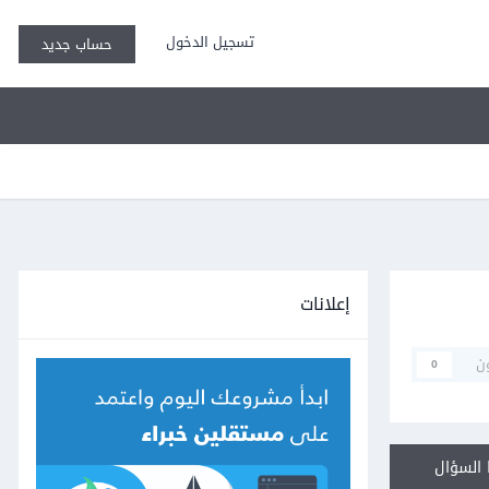
تسجيل الدخول
حساب جديد
إعلانات
ن
0
السؤال