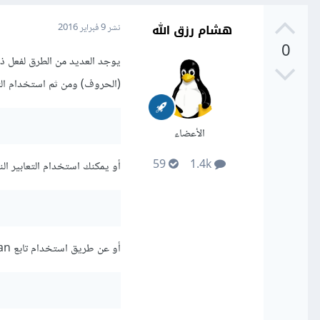
هشام رزق الله
نشر
9 فبراير 2016
0
(الحروف) ومن ثم استخدام التع
الأعضاء
59
1.4k
أو يمكنك استخدام التعابير الن
أو عن طريق استخدام تابع scan كما في المثال التالي: