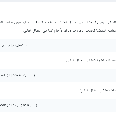
يوجد العديد من الطرق لفعل ذلك في روبي، فيمكنك على سبيل المثال استخدام
ابير النمطية لحذف الحروف وترك الأرقام كما في المثال التالي:
|x| x[/\d+/]}
مطية مباشرة كما في المثال التالي:
sub(/[^0-9]/, '')
can(/\d/).join('')